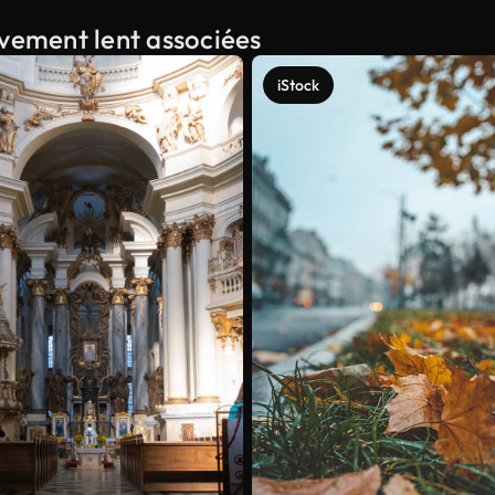
uvement lent associées
iStock