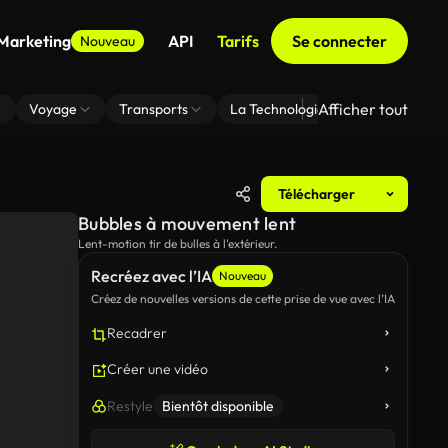
 Marketing
API
Tarifs
Se connecter
Nouveau
Afficher tout
Voyage
Transports
La Technologie
Zoom En Arri
Télécharger
Bubbles à mouvement lent
Lent-motion tir de bulles à l'extérieur.
Recréez avec l’IA
Nouveau
Créez de nouvelles versions de cette prise de vue avec l’IA
Recadrer
Créer une vidéo
Restyle
Bientôt disponible