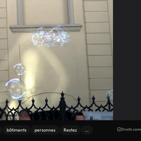
Droits comm
bâtiments
personnes
Restez
...