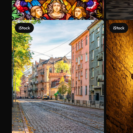
iStock
iStock