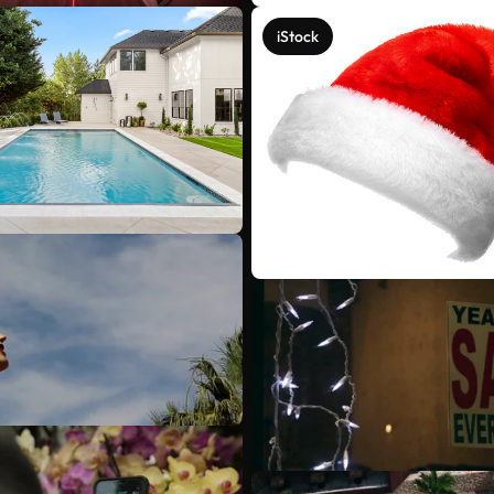
iStock