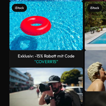
iStock
iStock
Exklusiv: -15% Rabatt mit Code
"COVERR15"