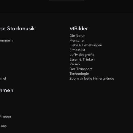
ose Stockmusik
Bilder
Die Natur
Trommeln
Menschen
Liebe & Beziehungen
Fitness ist
Luftvideografie
Essen & Trinken
Reisen
Der Transport
Technologie
mmel
Zoom virtuelle Hintergründe
ehmen
 Fragen
e uns