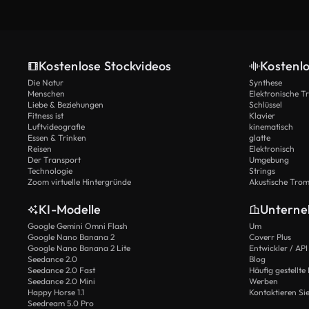
Kostenlose Stockvideos
Kostenl
Die Natur
Synthese
Menschen
Elektronische 
Liebe & Beziehungen
Schlüssel
Fitness ist
Klavier
Luftvideografie
kinematisch
Essen & Trinken
glatte
Reisen
Elektronisch
Der Transport
Umgebung
Technologie
Strings
Zoom virtuelle Hintergründe
Akustische Tro
KI-Modelle
Untern
Google Gemini Omni Flash
Um
Google Nano Banana 2
Coverr Plus
Google Nano Banana 2 Lite
Entwickler / API
Seedance 2.0
Blog
Seedance 2.0 Fast
Häufig gestellte
Seedance 2.0 Mini
Werben
Happy Horse 1.1
Kontaktieren Si
Seedream 5.0 Pro