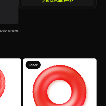
In AI Studio öffnen
Nutzungsrechte
iStock