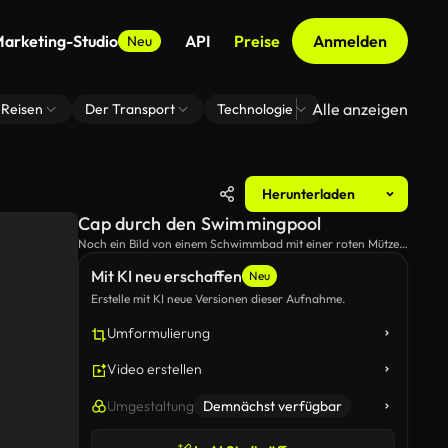
arketing-Studio
API
Preise
Anmelden
Neu
Alle anzeigen
Reisen
Der Transport
Technologie
Zoom Virtuelle H
Herunterladen
Cap durch den Swimmingpool
Noch ein Bild von einem Schwimmbad mit einer roten Mütze
neben den Treppen.
Mit KI neu erschaffen
Neu
Erstelle mit KI neue Versionen dieser Aufnahme.
Umformulierung
Video erstellen
Umgestaltung
Demnächst verfügbar