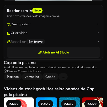
Recriar com IA
Novo
Crie novas versões desta imagem com IA.
Reenquadrar
Criar vídeo
Reestilizar
Em breve
Abrir no AI Studio
Cap pela piscina
Ainda tiro de uma piscina com um chapéu vermelho ao lado das escadas.
Direitos Comerciais Livres
Piscinas
vermelho
Capão
...
Vídeos de stock gratuitos relacionados de Cap
pela piscina
iStock
iStock
iStock
iStock