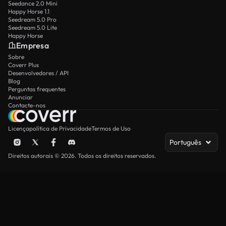
Seedance 2.0 Mini
Happy Horse 1.1
Seedream 5.0 Pro
Seedream 5.0 Lite
Happy Horse
Empresa
Sobre
Coverr Plus
Desenvolvedores / API
Blog
Perguntas frequentes
Anunciar
Contacte-nos
Licença
política de Privacidade
Termos de Uso
Português
Direitos autorais © 2026. Todos os direitos reservados.