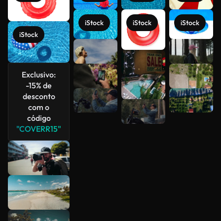
iStock
iStock
iStock
iStock
Veja mais
Exclusivo:
-15% de
desconto
com o
código
"COVERR15"