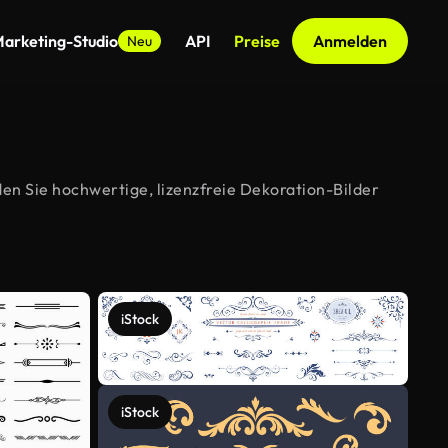
arketing-Studio
API
Preise
Anmelden
Neu
en Sie hochwertige, lizenzfreie Dekoration-Bilder
iStock
iStock