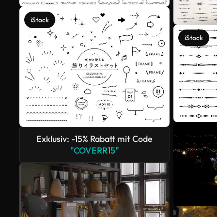
iStock
iStock
Exklusiv: -15% Rabatt mit Code
"COVERR15"