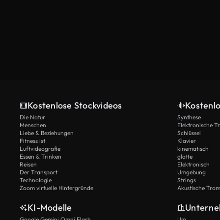
Kostenlose Stockvideos
Kostenl
Die Natur
Synthese
Menschen
Elektronische 
Liebe & Beziehungen
Schlüssel
Fitness ist
Klavier
Luftvideografie
kinematisch
Essen & Trinken
glatte
Reisen
Elektronisch
Der Transport
Umgebung
Technologie
Strings
Zoom virtuelle Hintergründe
Akustische Tro
KI-Modelle
Untern
Google Gemini Omni Flash
Um