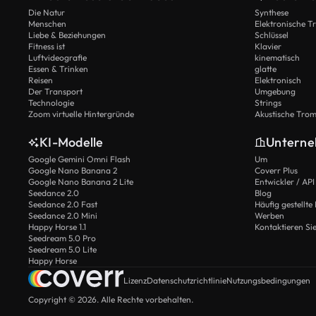
Die Natur
Synthese
Menschen
Elektronische 
Liebe & Beziehungen
Schlüssel
Fitness ist
Klavier
Luftvideografie
kinematisch
Essen & Trinken
glatte
Reisen
Elektronisch
Der Transport
Umgebung
Technologie
Strings
Zoom virtuelle Hintergründe
Akustische Tro
KI-Modelle
Untern
Google Gemini Omni Flash
Um
Google Nano Banana 2
Coverr Plus
Google Nano Banana 2 Lite
Entwickler / API
Seedance 2.0
Blog
Seedance 2.0 Fast
Häufig gestellte
Seedance 2.0 Mini
Werben
Happy Horse 1.1
Kontaktieren Si
Seedream 5.0 Pro
Seedream 5.0 Lite
Happy Horse
Lizenz
Datenschutzrichtlinie
Nutzungsbedingungen
Copyright © 2026. Alle Rechte vorbehalten.