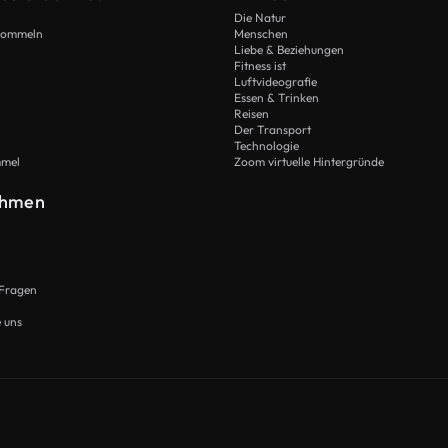
Die Natur
Trommeln
Menschen
Liebe & Beziehungen
Fitness ist
Luftvideografie
Essen & Trinken
Reisen
Der Transport
Technologie
mmel
Zoom virtuelle Hintergründe
ehmen
 Fragen
e uns