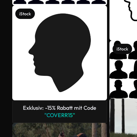
iStock
iStock
Exklusiv: -15% Rabatt mit Code
"COVERR15"