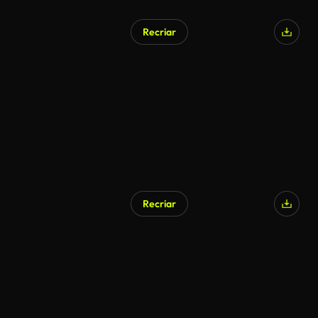
Recriar
Recriar