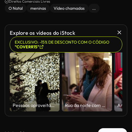
Direitos Comerciais Livres
O Natal
meninas
Vídeo chamadas
...
Explore os vídeos do iStock
EXCLUSIVO: -15% DE DESCONTO COM O CÓDIGO
"COVERR15"
Pessoas aproveitando as férias de inverno caminhando perto de uma árvore de Natal nevada e luzes bokeh brilhantes
Rua da noite com mensagens de texto vertical