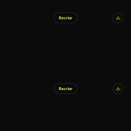
Recriar
Recriar