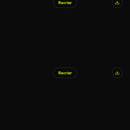
Recriar
Recriar