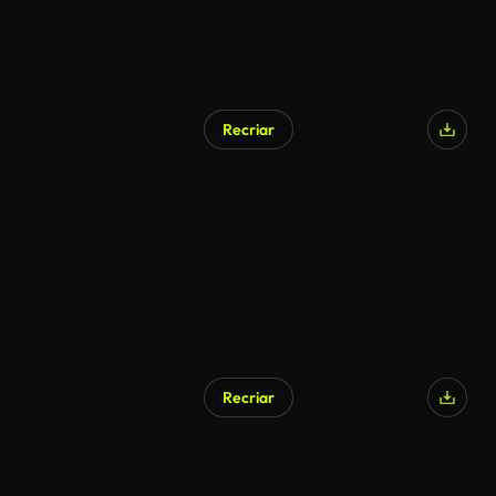
Recriar
Recriar