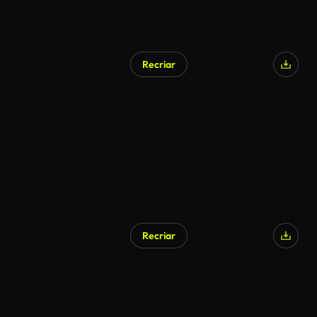
Recriar
Recriar