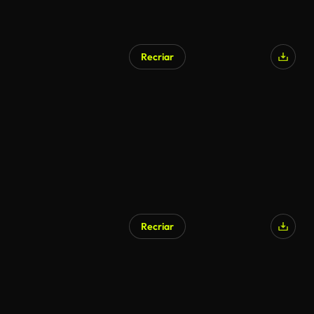
Recriar
Recriar