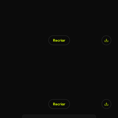
Recriar
Recriar