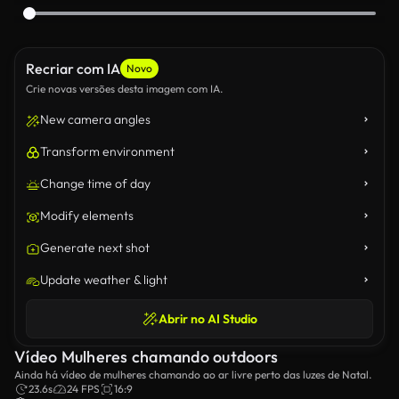
Recriar com IA
Novo
Crie novas versões desta imagem com IA.
New camera angles
Transform environment
Change time of day
Modify elements
Generate next shot
Update weather & light
Abrir no AI Studio
Vídeo Mulheres chamando outdoors
Ainda há vídeo de mulheres chamando ao ar livre perto das luzes de Natal.
23.6s
24 FPS
16:9