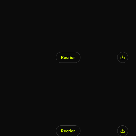
Recriar
Gerado por IA
Recriar