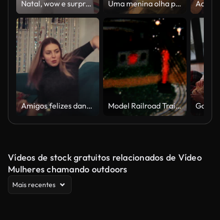
Natal, wow e surpresa com menina e presente na sala de estar para animado, celebração e feliz época festiva. Festa, felicidade e feriado com caixa de abertura da criança para presente, férias e Natal
Uma menina olha para uma árvore de Natal em pé na Praça
Amigos felizes dançando ao ter comida em festa
Model Railroad Train localizado sob a árvore de Natal - 1958 Vintage de Filme de 8 mm
Vídeos de stock gratuitos relacionados de Vídeo
Mulheres chamando outdoors
Mais recentes