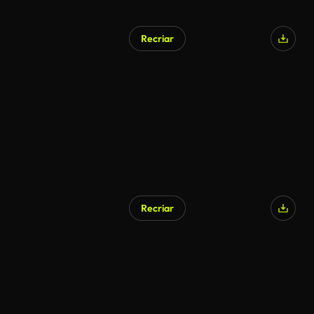
Recriar
Recriar