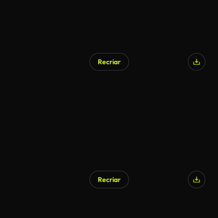
Recriar
Recriar