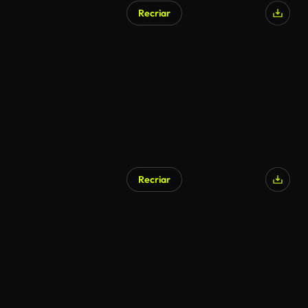
Recriar
Gerado por IA
Recriar