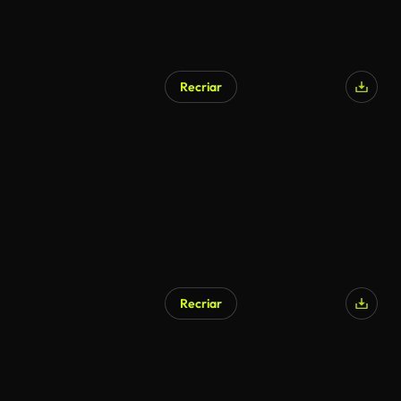
Recriar
Recriar