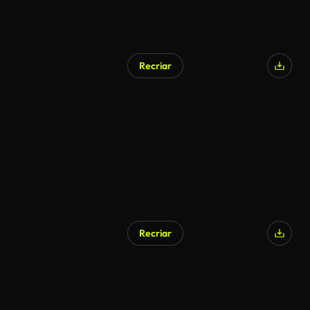
Recriar
Gerado por IA
Recriar