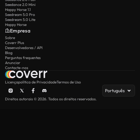
Seedance 2.0 Mini
Happy Horse 1.1
Seedream 5.0 Pro
Seedream 5.0 Lite
Happy Horse
Empresa
Sobre
Coverr Plus
Desenvolvedores / API
Blog
Perguntas frequentes
Anunciar
Contacte-nos
Licença
política de Privacidade
Termos de Uso
Português
Direitos autorais © 2026. Todos os direitos reservados.