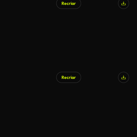
Recriar
Recriar