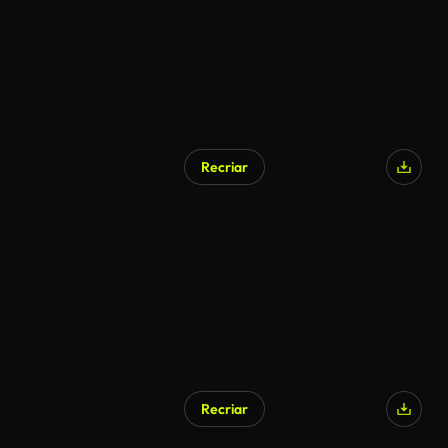
Recriar
Recriar