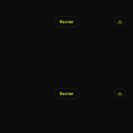
Recriar
Recriar