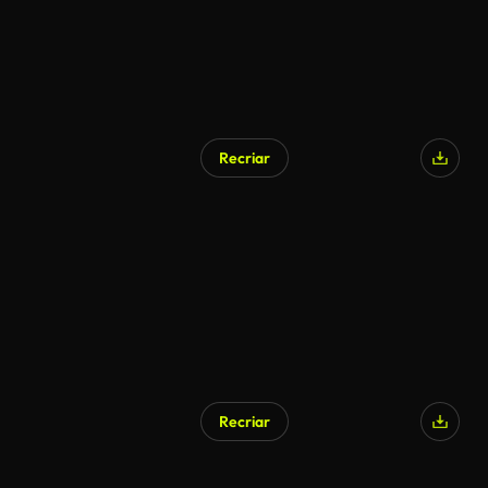
Recriar
Recriar