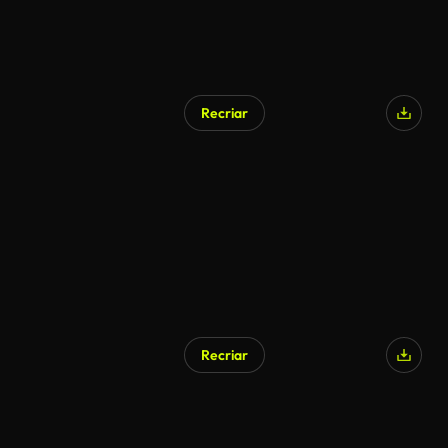
Recriar
Recriar