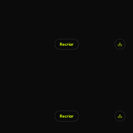
Recriar
Recriar