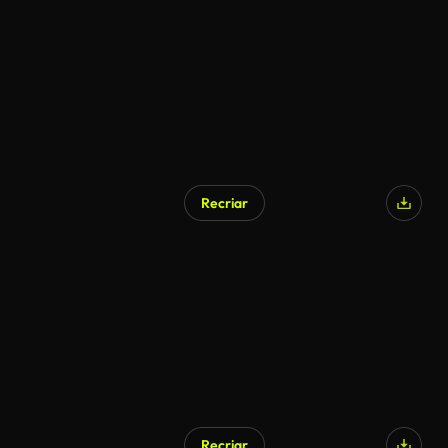
Recriar
Recriar