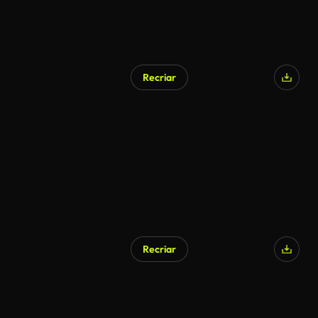
Recriar
Recriar