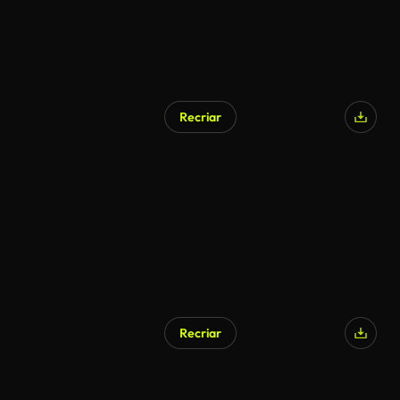
Recriar
Recriar