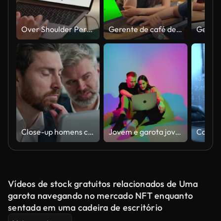
Over Shoulder Person Usando laptop, compras online para eletrônicos, fones de ouvido hi-fi sem fio. conceito de e-Commerce de compra, compra, encomenda de dispositivos tecnológicos no site. Close-up Shot
Gerente de café de rua e barista feminina usando laptop com tela verde Mock Up Display em um caminhão de comida e café, discutindo estratégias de negócios e relatórios financeiros
Close-up homens caucasianos homens negócios olhando para a tela do computador no escritório executivo empresário dizer explicar colega masculino cliente investidor compartilhando notícias de negócios software de aconselhamento explicando dados digitai
Jovem e garota jovem moderna com laptop assistindo filmes, séries, jogando ou fazendo compras online. Luz de neon colorida
Vídeos de stock gratuitos relacionados de Uma
garota navegando no mercado NFT enquanto
sentada em uma cadeira de escritório