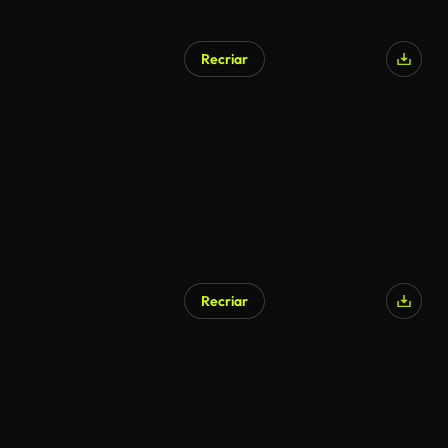
Recriar
Gerado por IA
Recriar
Gerado por IA