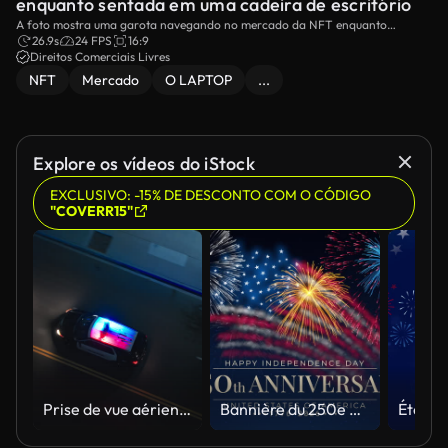
enquanto sentada em uma cadeira de escritório
A foto mostra uma garota navegando no mercado da NFT enquanto
sentada em uma cadeira de escritório.
26.9s
24 FPS
16:9
Direitos Comerciais Livres
NFT
Mercado
O LAPTOP
...
Explore os vídeos do iStock
EXCLUSIVO: -15% DE DESCONTO COM O CÓDIGO
"COVERR15"
Prise de vue aérienne d’un drone de suivi montrant une voiture de police circulant dans une rue de la ville avec les lumières allumées la nuit
Bannière du 250e anniversaire des États-Unis. 250 ans d’indépendance. 4 juillet 2026, fête de l’Indépendance des États-Unis, carte de vœux vidéo. Feux d’artifice avec le drapeau américain sur fond ciel bleu. Le 4 juillet. Boucle 4K sans cout