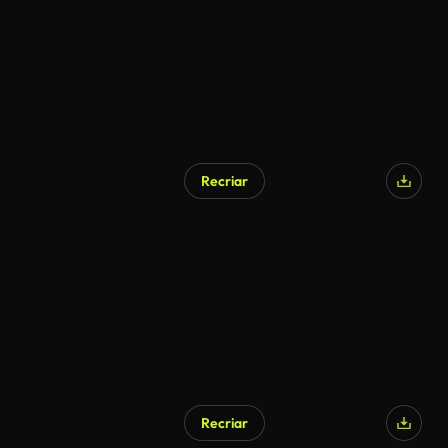
Recriar
Recriar