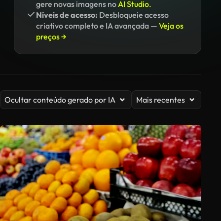
gere novas imagens no
AI Studio.
Níveis de acesso:
Desbloqueie acesso
criativo completo e IA avançada —
Veja os
preços →
Ocultar conteúdo gerado por IA
Mais recentes