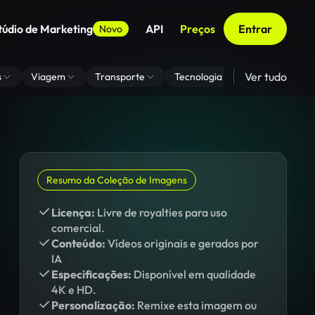
túdio de Marketing
API
Preços
Entrar
Novo
Ver tudo
s
Viagem
Transporte
Tecnologia
Zoom De Fundo
Resumo da Coleção de Imagens
Licença:
Livre de royalties para uso
comercial.
Conteúdo:
Vídeos originais e gerados por
IA
Especificações:
Disponível em qualidade
4K e HD.
Personalização:
Remixe esta imagem ou