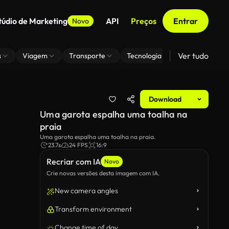
túdio de Marketing
API
Preços
Entrar
Novo
Ver tudo
s
Viagem
Transporte
Tecnologia
Zoom De Fundo
Download
Uma garota espalha uma toalha na
praia
Uma garota espalha uma toalha na praia.
23.7s
24 FPS
16:9
Recriar com IA
Novo
Crie novas versões desta imagem com IA.
New camera angles
Transform environment
Change time of day