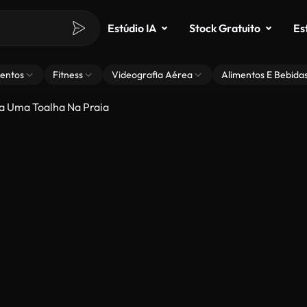
Estúdio IA
Stock Gratuito
Es
entos
Fitness
Videografia Aérea
Alimentos E Bebida
a Uma Toalha Na Praia