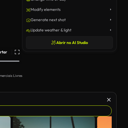
Modify elements
Generate next shot
Update weather & light
Abrir no AI Studio
rtar
merciais Livres