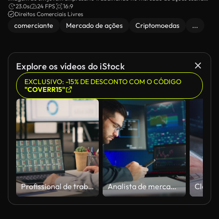
um PC.
23.0s
24 FPS
16:9
Direitos Comerciais Livres
comerciante
Mercado de ações
Criptomoedas
...
Explore os vídeos do iStock
EXCLUSIVO: -15% DE DESCONTO COM O CÓDIGO
"COVERR15"
Profissional de trabalho, informações de negócios, dados visuais no escritório, painel de análise
Analista de mercado de ações.