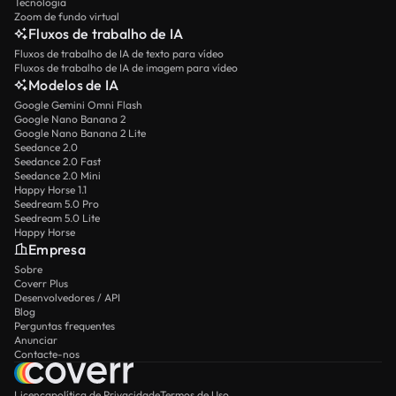
Tecnologia
Zoom de fundo virtual
Fluxos de trabalho de IA
Fluxos de trabalho de IA de texto para vídeo
Fluxos de trabalho de IA de imagem para vídeo
Modelos de IA
Google Gemini Omni Flash
Google Nano Banana 2
Google Nano Banana 2 Lite
Seedance 2.0
Seedance 2.0 Fast
Seedance 2.0 Mini
Happy Horse 1.1
Seedream 5.0 Pro
Seedream 5.0 Lite
Happy Horse
Empresa
Sobre
Coverr Plus
Desenvolvedores / API
Blog
Perguntas frequentes
Anunciar
Contacte-nos
Licença
política de Privacidade
Termos de Uso