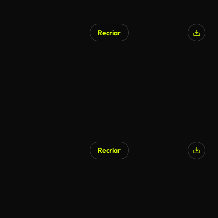
Recriar
Recriar