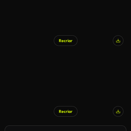
Recriar
Recriar