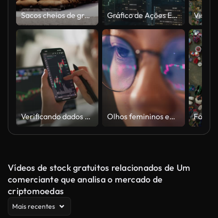
Sacos cheios de grãos em sacos de serapilheira
Gráfico de Ações Emergente entre arranha-céus - Boom, Prosperity, Bull Market - Análise Financeira, Negociação, Investimento
Verificando dados do mercado de ações ou criptomoedas no celular
Olhos femininos em óculos tarde da noite rolando na frente do laptop. Coder, ela verificando o gráfico de preços do Bitcoin na exchange digital no smartphone.
Vídeos de stock gratuitos relacionados de Um
comerciante que analisa o mercado de
criptomoedas
Mais recentes