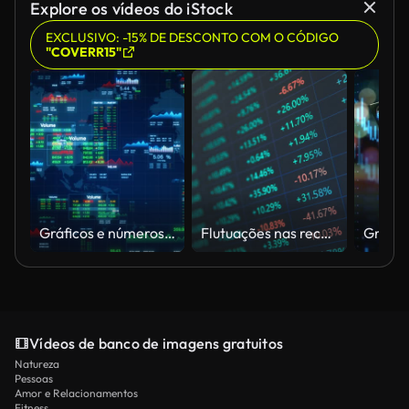
Explore os vídeos do iStock
EXCLUSIVO: -15% DE DESCONTO COM O CÓDIGO
"COVERR15"
Gráficos e números de dados do mercado de ações de negócios, Relatórios de informações para estratégia de negócios para investimento, Exibição de interface gráfica financeira, Análise de dados de tecnologia para pesquisa de marketing on-line.
Flutuações nas receitas e despesas nas demonstrações financeiras corporativas, análise de dados de liquidez nas ações e mercados de ações
Vídeos de banco de imagens gratuitos
Natureza
Pessoas
Amor e Relacionamentos
Fitness