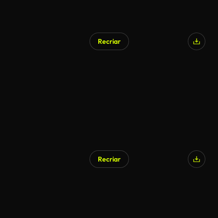
Recriar
Recriar