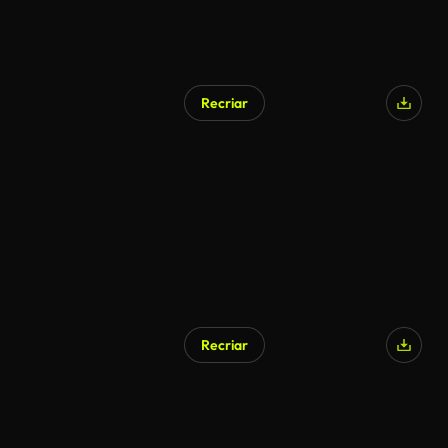
Recriar
Recriar