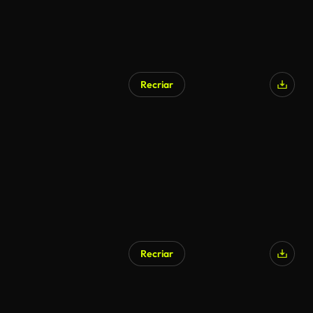
Recriar
Recriar