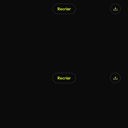
Recriar
Recriar