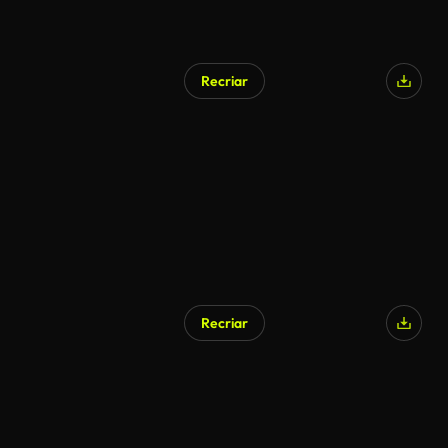
Recriar
Recriar