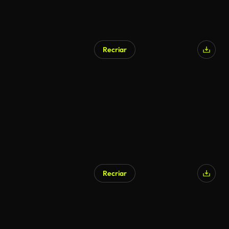
Recriar
Recriar