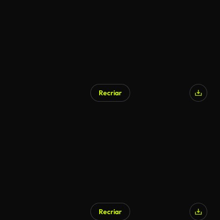
Recriar
Gerado por IA
Recriar