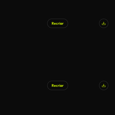
Recriar
Gerado por IA
Recriar