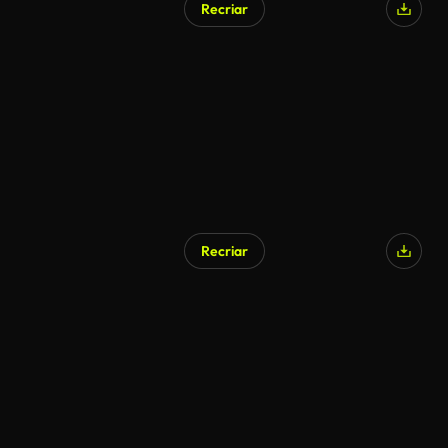
Recriar
Recriar