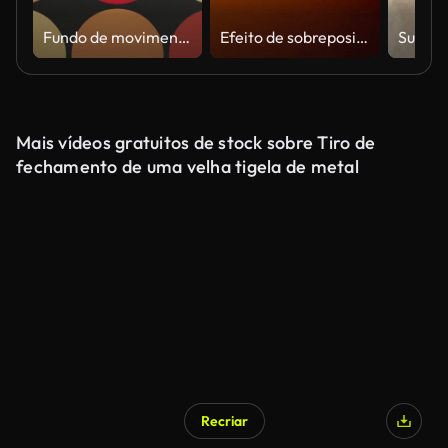
Fundo de movimento dos círculos retrô dos anos 70
Efeito de sobreposição retrô de cintilação de queima de filme. Ruído, granulação e arranhões vintage para adicionar um toque analógico às transições de vídeo
Mais vídeos gratuitos de stock sobre Tiro de
fechamento de uma velha tigela de metal
Recriar