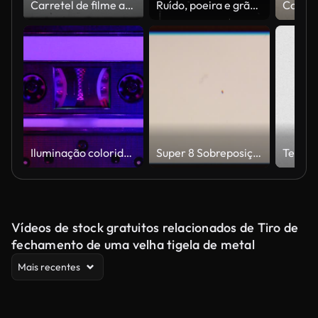
Carretel de filme antigo com suas imperfeições.
Ruído, poeira e grão em linhas de tira de filme danificadas velhas Surface.Dynamic fundo de tiras de filme de 35 mm. Ruído, poeira e grão em danos antigos
Iluminação colorida no clube iluminando a fita que está sendo tocada
Super 8 Sobreposição de Filme, Noise Dirt Vintage. Moldura e textura de filme de 8 mm. Efeito de vídeo nostálgico. Vazamentos de luz, sobreposições de queima de filme. transições de grãos de filmes cinematográficos antigos. Filmagem de queima de
Vídeos de stock gratuitos relacionados de Tiro de
fechamento de uma velha tigela de metal
Mais recentes