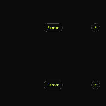
Recriar
Recriar