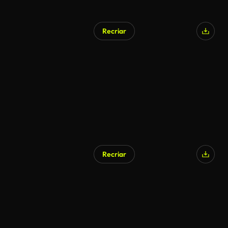
Recriar
Recriar