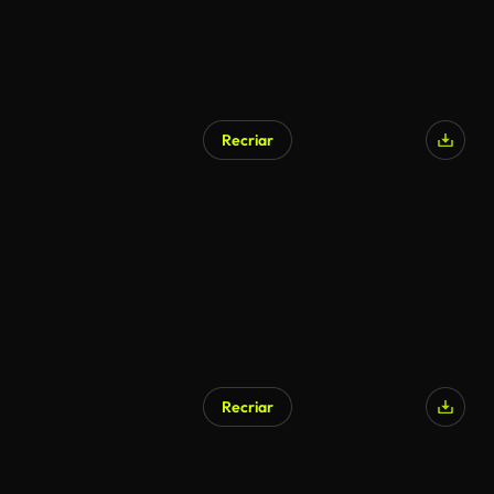
Recriar
Recriar