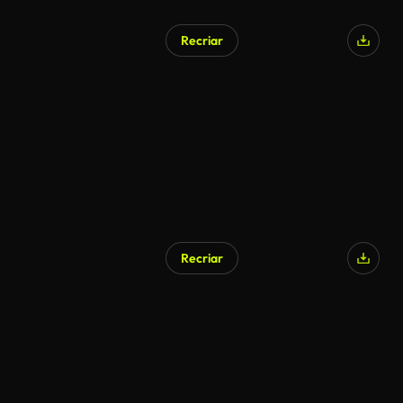
Recriar
Recriar