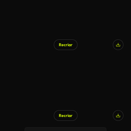
Recriar
Recriar