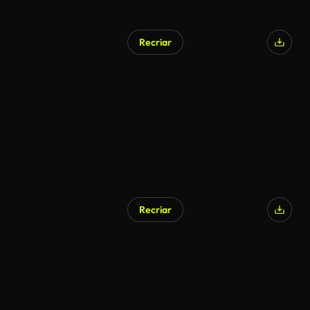
Recriar
Recriar