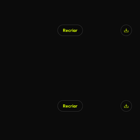
Recriar
Recriar