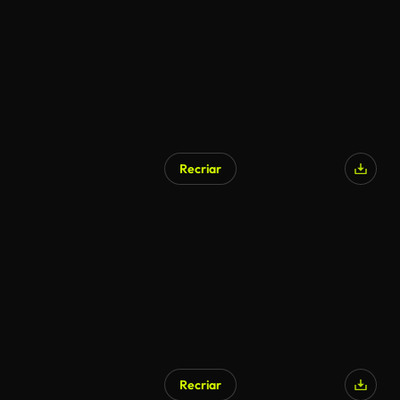
Recriar
Gerado por IA
Recriar