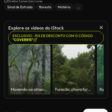
Direitos Comerciais Livres
Sinal de Estrada
floresta
Mistério
...
Explore os vídeos do iStock
EXCLUSIVO: -15% DE DESCONTO COM O CÓDIGO
"COVERR15"
Movendo-se através de uma folha exuberante e caída na bela floresta de outono em Oregon. Imagens amplas
Furacão, chuva forte com vento, trovoada. Tempestade assustadora de tufões e granizo. Ventos fortes e chuva sopram árvores em tempestades tropicais. Aquecimento Global, Mudanças Climáticas, Clima Extremo.