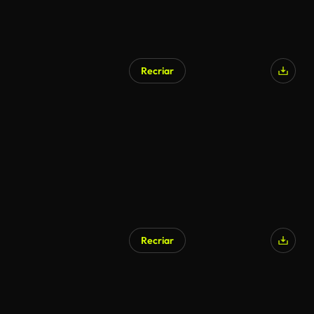
Recriar
Recriar