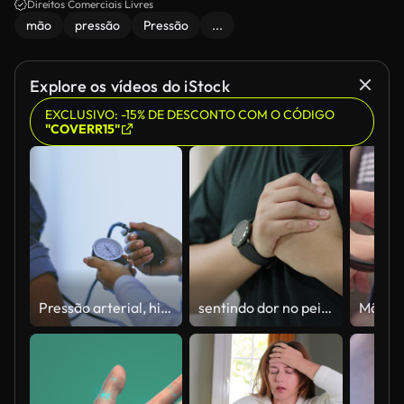
Direitos Comerciais Livres
mão
pressão
Pressão
...
Explore os vídeos do iStock
EXCLUSIVO: -15% DE DESCONTO COM O CÓDIGO
"COVERR15"
Pressão arterial, hipertensão e médico verificam diabetes, consultoria de saúde e atendimento ao paciente em clínica. Close-up mãos de enfermeira, medindo pulso de braço e teste de medicina para bem-estar médico saudável
sentindo dor no peito