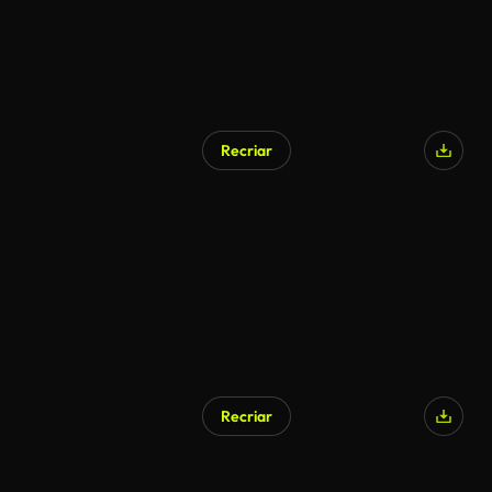
Recriar
Recriar