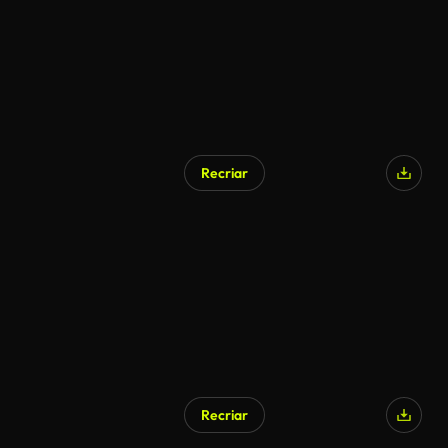
Recriar
Recriar