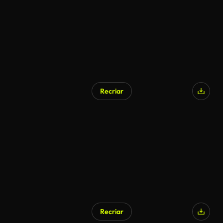
Recriar
Gerado por IA
Recriar