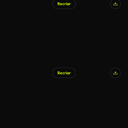
Recriar
Gerado por IA
Recriar