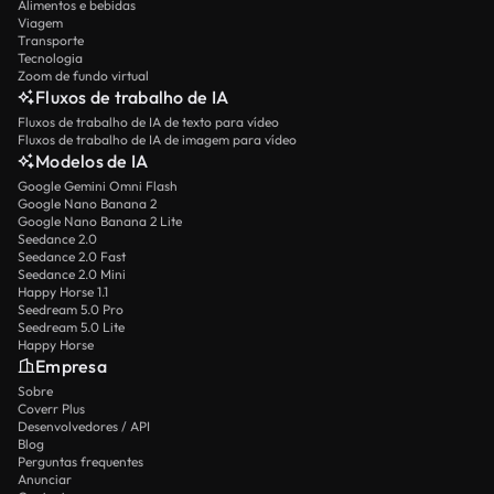
Alimentos e bebidas
Viagem
Transporte
Tecnologia
Zoom de fundo virtual
Fluxos de trabalho de IA
Fluxos de trabalho de IA de texto para vídeo
Fluxos de trabalho de IA de imagem para vídeo
Modelos de IA
Google Gemini Omni Flash
Google Nano Banana 2
Google Nano Banana 2 Lite
Seedance 2.0
Seedance 2.0 Fast
Seedance 2.0 Mini
Happy Horse 1.1
Seedream 5.0 Pro
Seedream 5.0 Lite
Happy Horse
Empresa
Sobre
Coverr Plus
Desenvolvedores / API
Blog
Perguntas frequentes
Anunciar