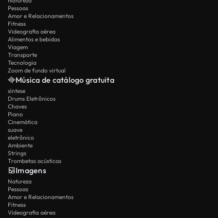
Natureza
Pessoas
Amor e Relacionamentos
Fitness
Videografia aérea
Alimentos e bebidas
Viagem
Transporte
Tecnologia
Zoom de fundo virtual
Música de catálogo gratuita
síntese
Drums Eletrônicos
Chaves
Piano
Cinemática
suave
eletrônico
Ambiente
Strings
Trombetas acústicas
Imagens
Natureza
Pessoas
Amor e Relacionamentos
Fitness
Videografia aérea