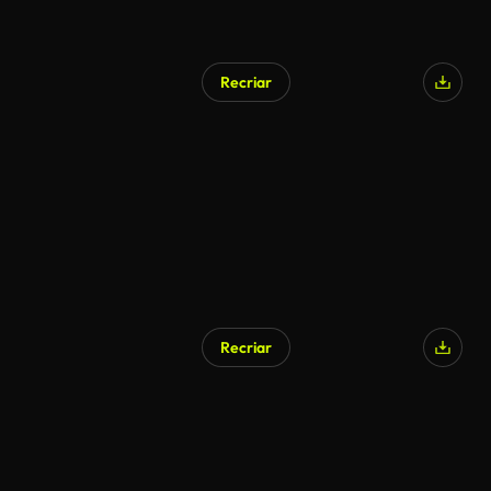
Recriar
Recriar
Gerado por IA