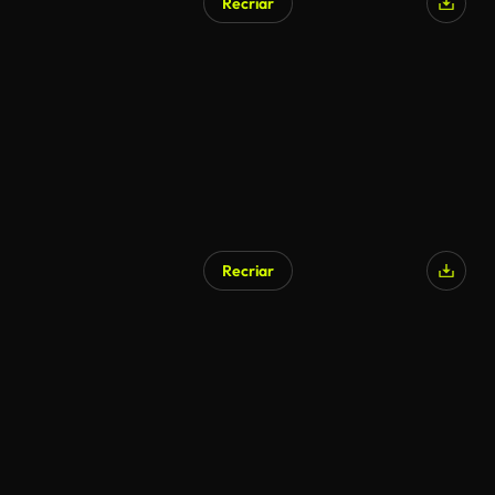
Recriar
Recriar