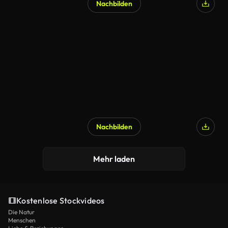
Nachbilden
Nachbilden
Mehr laden
Kostenlose Stockvideos
Die Natur
Menschen