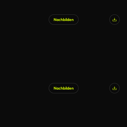
Nachbilden
Nachbilden