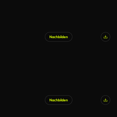
Nachbilden
Nachbilden