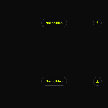
Nachbilden
KI-generiert
Nachbilden
KI-generiert