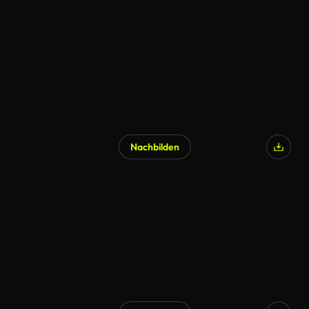
Nachbilden