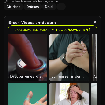
Kostenlose kommerzielle Nutzungsrechte
Die Hand
Drücken
Druck
...
iStock-Videos entdecken
EXKLUSIV: -15% RABATT MIT CODE
"COVERR15"
Drücken eines roten Startknopfes mit Abdeckung
Schmerzen in der Brust