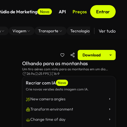
túdio de Marketing
API
Preços
Entrar
Novo
Ver tudo
s
Viagem
Transporte
Tecnologia
Zoom De Fundo
Download
Olhando para as montanhas
Um tiro aéreo com vista para as montanhas em um dia
ensolarado.
26.9s
25 FPS
16:9
Recriar com IA
Novo
Crie novas versões desta imagem com IA.
New camera angles
Transform environment
Change time of day