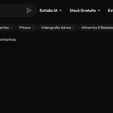
Estúdio IA
Stock Gratuito
Es
entos
Fitness
Videografia Aérea
Alimentos E Bebida
ontanhas