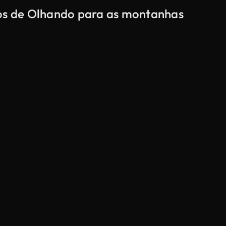
dos de Olhando para as montanhas
Gerado por IA