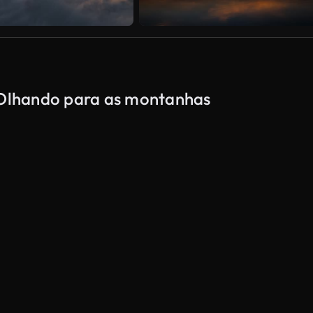
e Olhando para as montanhas