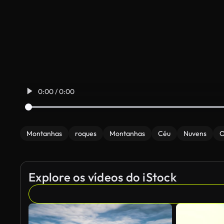
0:00 / 0:00
Montanhas
roques
Montanhas
Céu
Nuvens
O
Explore os vídeos do iStock