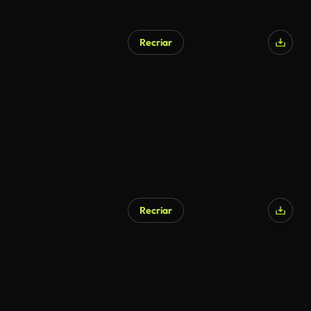
Recriar
Recriar