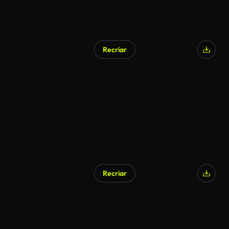
Recriar
Recriar