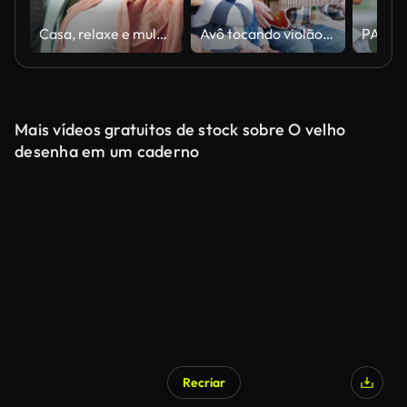
Casa, relaxe e mulher com alongamento no sofá para autocuidado, calma e paz na sala de estar. Mexicano, sorriso e respiração profunda no sofá para preguiça, atenção plena e felicidade em casa no fim de semana
Avô tocando violão cantando com seus netos
Mais vídeos gratuitos de stock sobre O velho
desenha em um caderno
Recriar