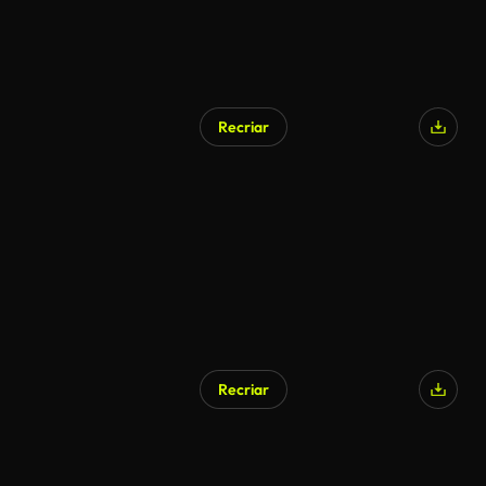
Recriar
Recriar