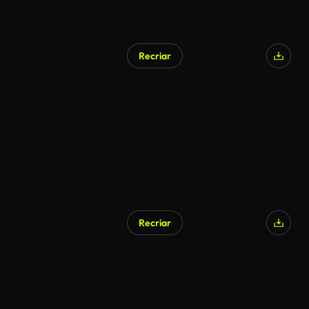
Recriar
Recriar