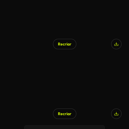
Recriar
Recriar