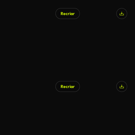
Recriar
Recriar