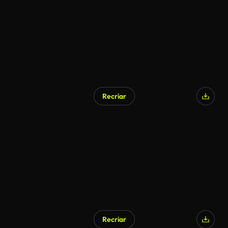
Recriar
Recriar