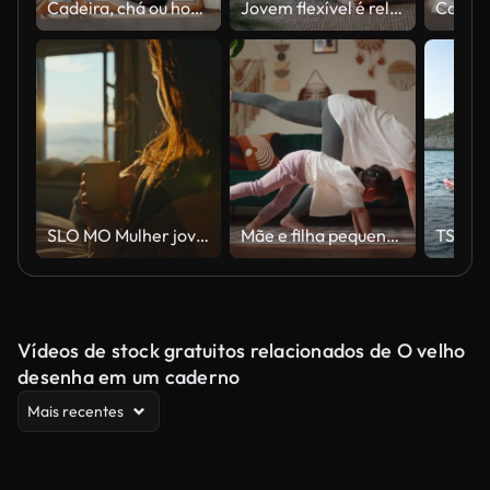
Cadeira, chá ou homem maduro em casa lendo livro para descanso, aposentadoria ou romance para relaxar sozinho. Leitor, café ou pessoa japonesa bebendo bebida com história de ficção ou paz para fantasia ou hobby
Jovem flexível é relaxante em posição Badha Konasana praticando pose de ioga borboleta em casa curtindo descanso e relaxamento. Conceito de bem-estar e de pessoas.
SLO MO Mulher jovem feliz bebendo café quente enquanto se reclina na cama no apartamento de manhã
Mãe e filha pequena praticando yoga na sala de casa
Vídeos de stock gratuitos relacionados de O velho
desenha em um caderno
Mais recentes