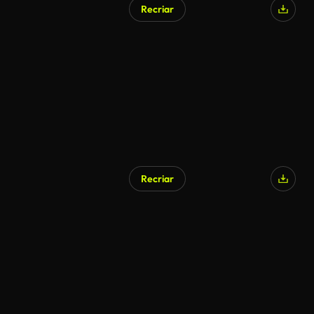
Recriar
Recriar