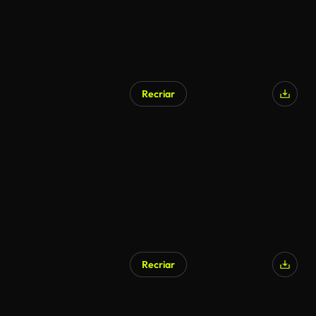
Recriar
Recriar