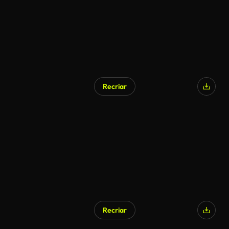
Recriar
Recriar