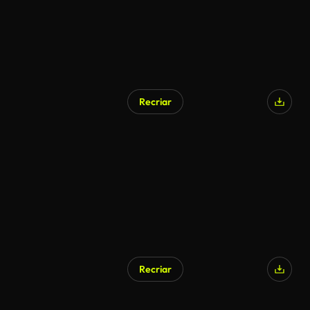
Recriar
Recriar