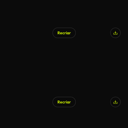
Recriar
Recriar