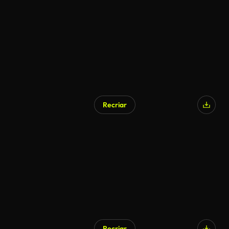
Recriar
Recriar