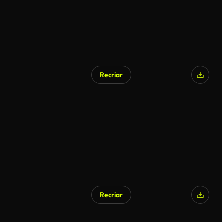
Recriar
Recriar