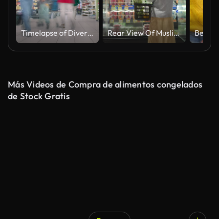
Timelapse of Diverse Shoppers Navigating a Supermarket, Selecting Items From Stacked Shelves. People of Various Races and Genders Move Quickly Through the Aisles, Creating Dynamic Shopping Footage
Rear View Of Muslim Woman Shopping Groceries Products From Refrigerated Section In Supermarket
Más Videos de Compra de alimentos congelados
de Stock Gratis