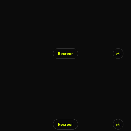
Recrear
Recrear