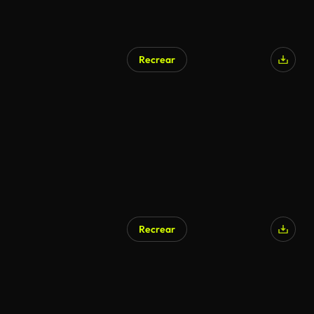
Recrear
Recrear