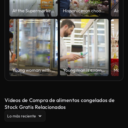
At the Supermarket: Handsome Man Opens Freezer Door and Puts Frozen Vegetables into His Shopping Cart. Customer Browsing Through Frozen Goods Section of the Store.
Hispanic man chooses colorful bell peppers from the produce section
Young woman with shopping cart buying dairy or refrigerated groceries at the supermarket in the refrigerated section opening glass door. Girl coming up to the fridge in shop and taking product from it
Young man is examining pack with frozen vegetables in a hall of supermarket
Videos de Compra de alimentos congelados de
Stock Gratis Relacionados
Lo más reciente