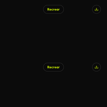
Recrear
Recrear