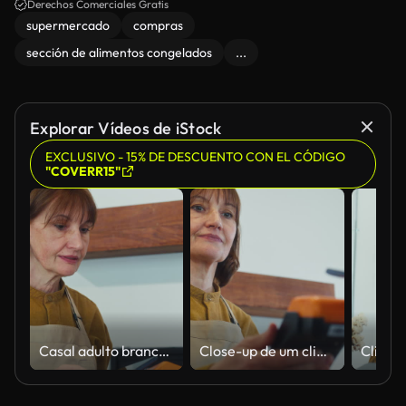
Derechos Comerciales Gratis
supermercado
compras
sección de alimentos congelados
...
Explorar Vídeos de iStock
EXCLUSIVO - 15% DE DESCUENTO CON EL CÓDIGO
"COVERR15"
Casal adulto branco sênior usando aventais prepara um leitor de cartão de crédito para pagamento sem contato na loja de varejo. Trabalho em equipe para pequenas empresas, estilo de vida sustentável, novos conceitos de negócios.
Close-up de um cliente branco sênior usa smartphone para pagamento sem contato comprando produtos de uma mulher na loja local. Compras para pequenos negócios, conceitos de estilo de vida sustentável.