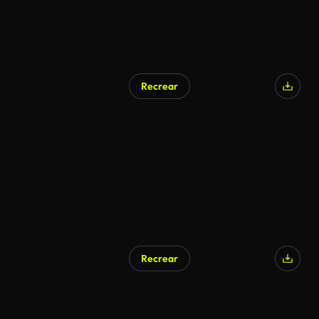
Recrear
Recrear