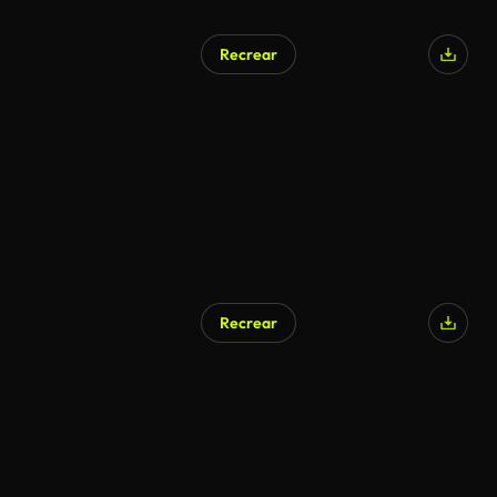
Recrear
Recrear