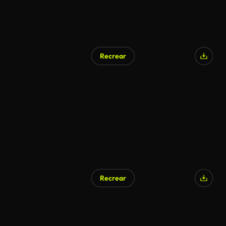
Recrear
Recrear