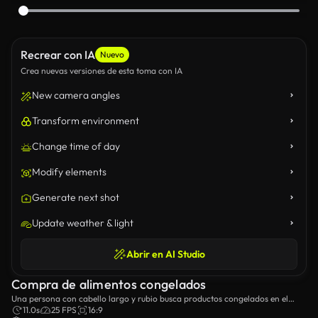
Recrear con IA
Nuevo
Crea nuevas versiones de esta toma con IA
New camera angles
Transform environment
Change time of day
Modify elements
Generate next shot
Update weather & light
Abrir en AI Studio
Compra de alimentos congelados
Una persona con cabello largo y rubio busca productos congelados en el
pasillo de un supermercado.
11.0s
25 FPS
16:9