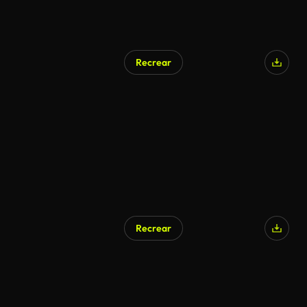
Recrear
Recrear