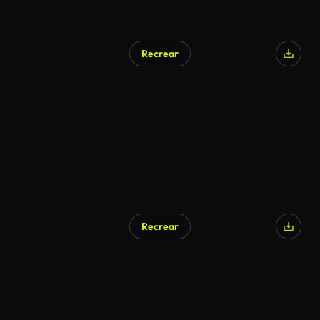
Recrear
Recrear