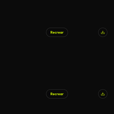
Recrear
Recrear