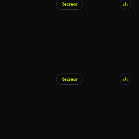
Recrear
Recrear