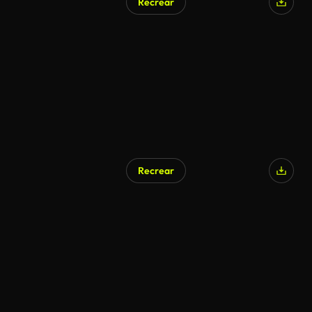
Recrear
Recrear