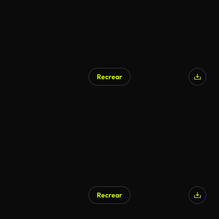
Recrear
Recrear