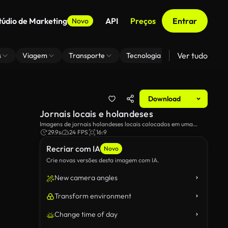
túdio de Marketing
API
Preços
Entrar
Novo
Ver tudo
s
Viagem
Transporte
Tecnologia
Zoom De Fundo
Download
Jornais locais e holandeses
Imagens de jornais holandeses locais colocados em uma
mesa.
29.9s
24 FPS
16:9
Recriar com IA
Novo
Crie novas versões desta imagem com IA.
New camera angles
Transform environment
Change time of day