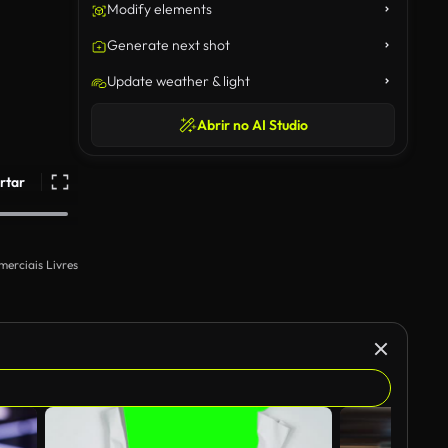
Modify elements
Generate next shot
Update weather & light
Abrir no AI Studio
rtar
merciais Livres