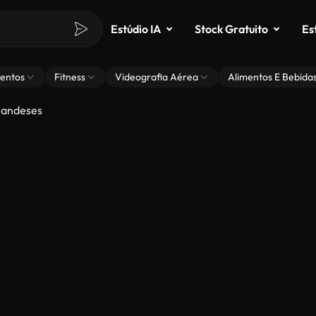
Estúdio IA
Stock Gratuito
Es
entos
Fitness
Videografia Aérea
Alimentos E Bebida
olandeses