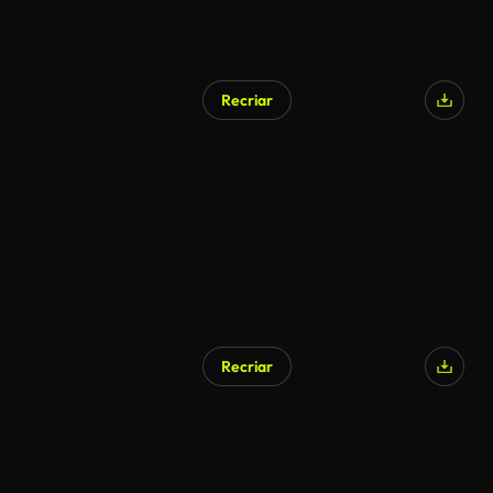
Recriar
Gerado por IA
Recriar