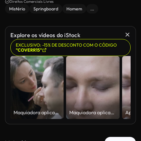
Direitos Comerciais Livres
Mistério
Springboard
Homem
...
Explore os vídeos do iStock
EXCLUSIVO: -15% DE DESCONTO COM O CÓDIGO
"COVERR15"
Maquiadora aplicando maquiagem escura em homem ao ar livre
Maquiadora aplicando sombra escura em um homem