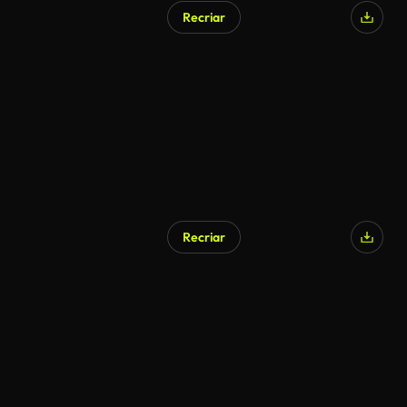
Recriar
Gerado por IA
Recriar