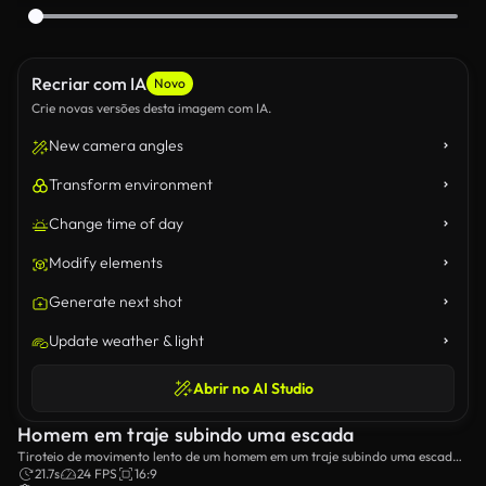
Recriar com IA
Novo
Crie novas versões desta imagem com IA.
New camera angles
Transform environment
Change time of day
Modify elements
Generate next shot
Update weather & light
Abrir no AI Studio
Homem em traje subindo uma escada
Tiroteio de movimento lento de um homem em um traje subindo uma escada
alta.
21.7s
24 FPS
16:9