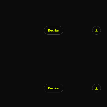
Recriar
Recriar