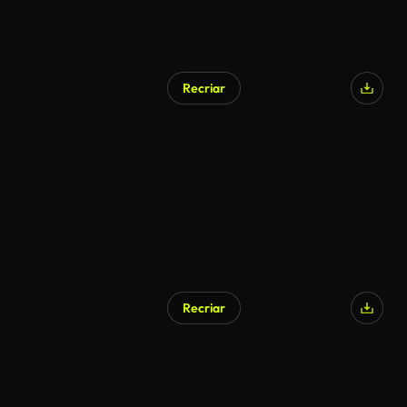
Recriar
Recriar