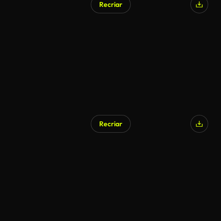
Recriar
Gerado por IA
Recriar