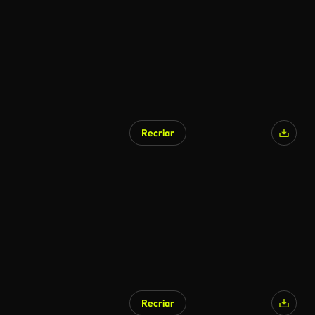
Recriar
Recriar