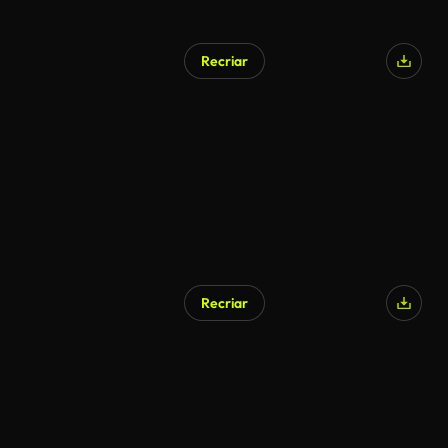
Recriar
Recriar