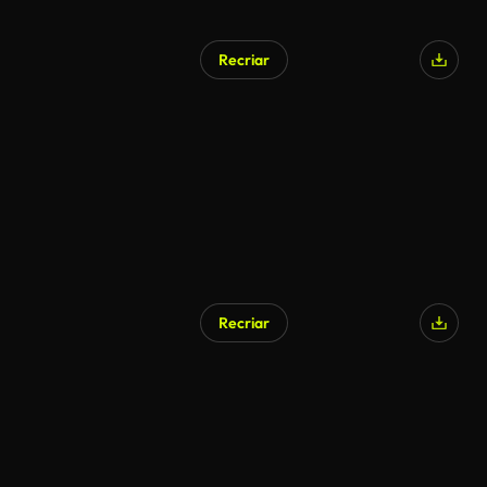
Recriar
Gerado por IA
Recriar