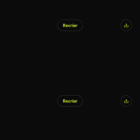
Recriar
Recriar