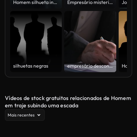
Homem silhueta indo embora em fundo escuro. Cara da vista de trás andando na escuridão.
Empresário misterioso com chapéu segurando um copo de bebida retroiluminado pela luz de fundo do cinema e cena com fumaça se movendo em câmera lenta
silhuetas negras
empresário desconhecido examinando e assinando documentos
Vídeos de stock gratuitos relacionados de Homem
em traje subindo uma escada
Mais recentes