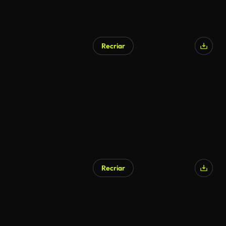
Recriar
Recriar
Gerado por IA