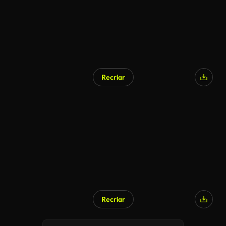
Recriar
Recriar