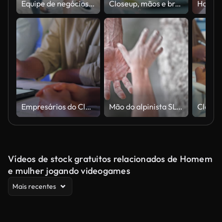
Equipe de negócios mostrando unidade
Closeup, mãos e brainstorming com empresários, planejamento e ideias com projeto, pesquisa e tecnologia. Equipe, grupo e criativo com trabalho em equipe, colaboração e cooperação com solução
Empresários do Closeup Group Asia falam sobre a noite de workshops de gestão de riscos ESG, ODS, aquecimento global, finanças e investimentos verdes e estilo de vida de desperdício líquido zero no prédio de treinamento da sala de reuniões.
Mão do alpinista SLO MO LD masculino e feminino, abraçados
Vídeos de stock gratuitos relacionados de Homem
e mulher jogando videogames
Mais recentes