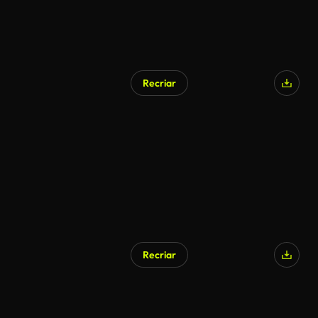
Recriar
Gerado por IA
Recriar