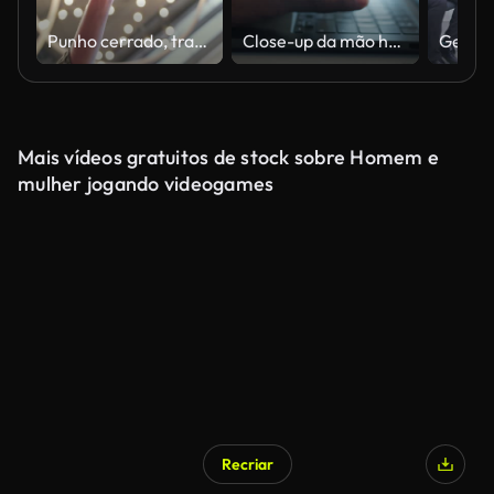
Punho cerrado, trabalho em equipe e pessoas de negócios fazendo teambuilding, celebração ou colaboração no local de trabalho. Mãos, visão inferior e grupo de funcionários celebrando o sucesso, realização ou meta no escritório.
Close-up da mão humana digitando no teclado do laptop no escritório.
Mais vídeos gratuitos de stock sobre Homem e
mulher jogando videogames
Recriar