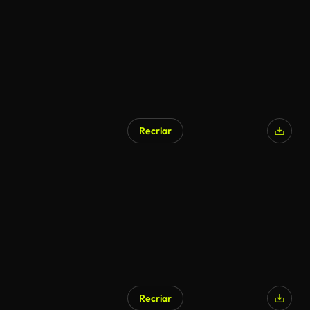
Recriar
Recriar