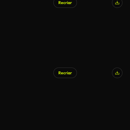
Recriar
Recriar