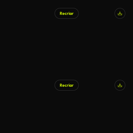
Recriar
Recriar