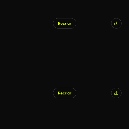
Recriar
Gerado por IA
Recriar