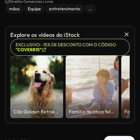
Direitos Comerciais Livres
mãos
Equipe
entretenimento
...
Explore os vídeos do iStock
EXCLUSIVO: -15% DE DESCONTO COM O CÓDIGO
"COVERR15"
Cão Golden Retriever brincalhão na trilha ensolarada na floresta
Família asiática feliz no barco durante um lindo cruzeiro ao pôr do sol. Verão, relaxe, bem-estar feliz, férias em família, convés de veleiro, sol, aproveitando a brisa calma do mar juntos, pais despreocupados e duas crianças deitadas com a rede co