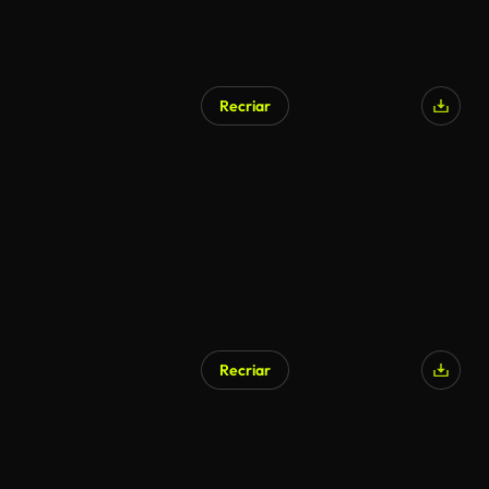
Recriar
Recriar