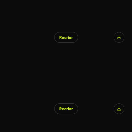
Recriar
Gerado por IA
Recriar