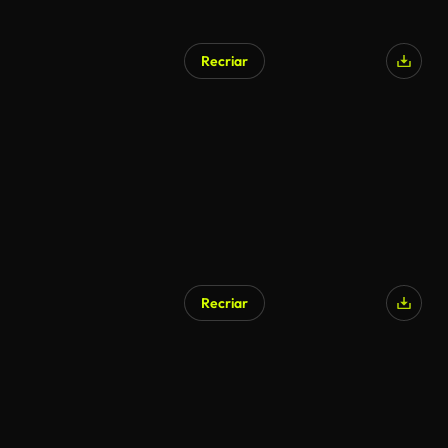
Recriar
Recriar