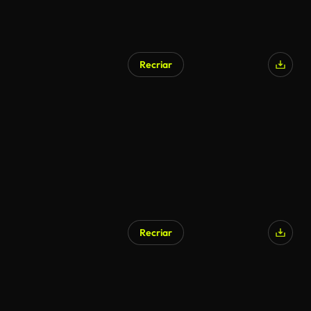
Recriar
Recriar