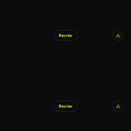
Recriar
Recriar