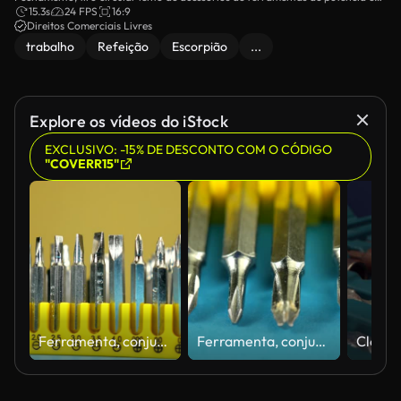
um kit de ferramentas, contra um fundo preto e uma luz de estúdio azul.
15.3s
24 FPS
16:9
Direitos Comerciais Livres
trabalho
Refeição
Escorpião
...
Explore os vídeos do iStock
EXCLUSIVO: -15% DE DESCONTO COM O CÓDIGO
"COVERR15"
Ferramenta, conjunto de bits removíveis da chave de fendas
Ferramenta, conjunto de bits removíveis da chave de fendas, deslizante.