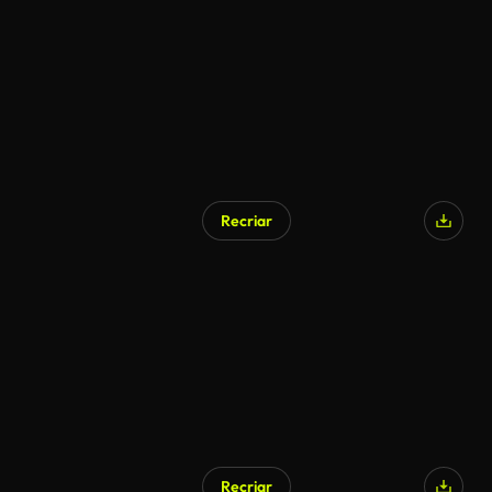
Recriar
Recriar