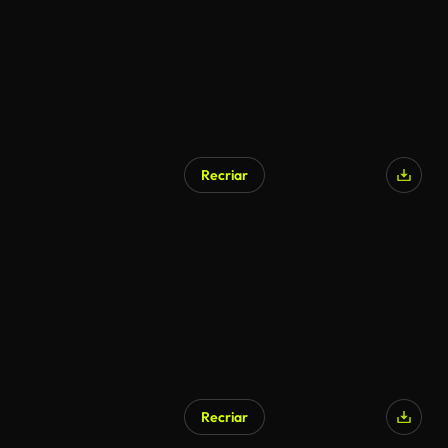
Recriar
Recriar