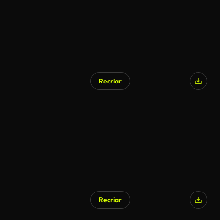
Recriar
Recriar