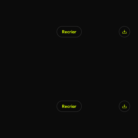
Recriar
Recriar