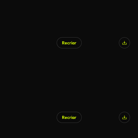
Recriar
Recriar