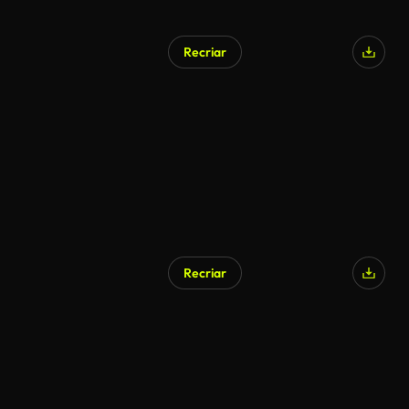
Recriar
Recriar