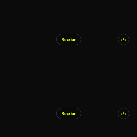
Recriar
Recriar