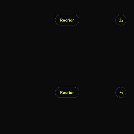
Recriar
Recriar