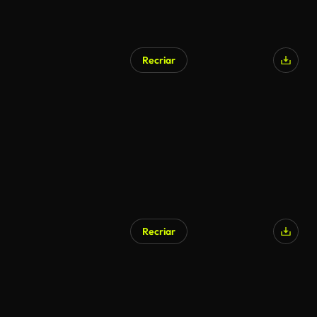
Recriar
Recriar