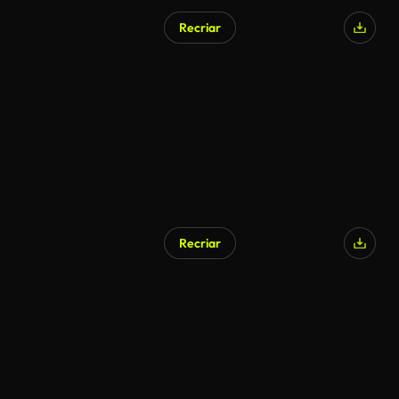
Recriar
Recriar