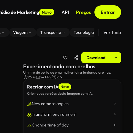
túdio de Marketing
API
Preços
Entrar
Novo
Ver tudo
s
Viagem
Transporte
Tecnologia
Zoom De Fundo
Download
Experimentando com orelhas
Um tiro de perto de uma mulher loira tentando orelhas.
26.7s
24 FPS
16:9
Recriar com IA
Novo
Crie novas versões desta imagem com IA.
New camera angles
Transform environment
Change time of day