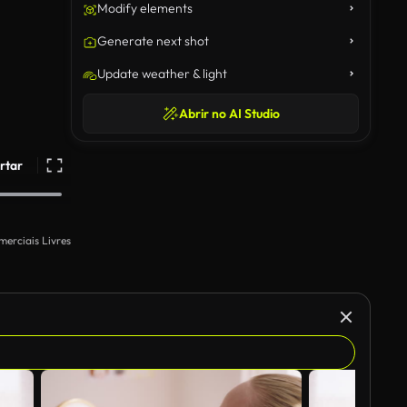
Modify elements
Generate next shot
Update weather & light
Abrir no AI Studio
rtar
merciais Livres