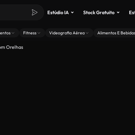
Estúdio IA
Stock Gratuito
Es
entos
Fitness
Videografia Aérea
Alimentos E Bebida
om Orelhas