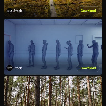
iStock
Download
iStock
Download