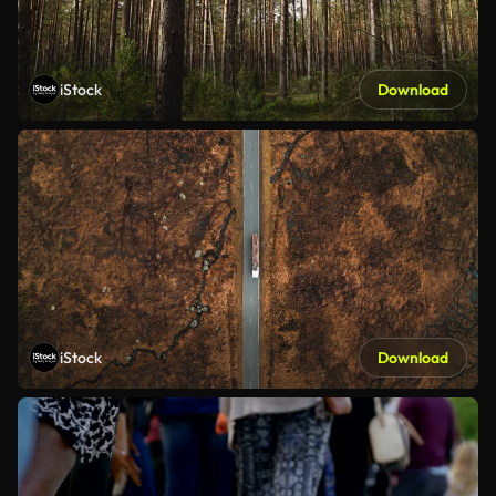
iStock
Download
iStock
Download