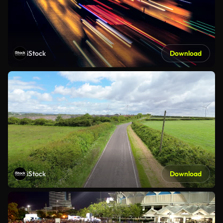
iStock
Download
iStock
Download