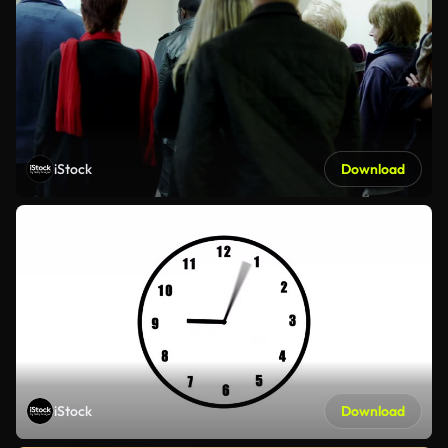
iStock
Download
iStock
Download