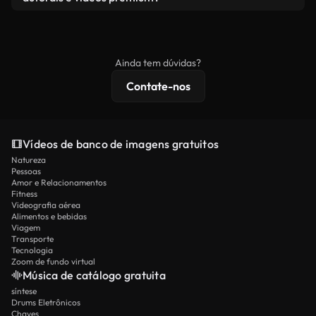
produto final esteja de acordo com nossa licença e
Os vídeos isentos de royalties incluem direitos
não seja redistribuído como conteúdo bruto de
comerciais, enquanto o conteúdo premium inclui
banco de imagens.
imagens exclusivas, resolução 4K e proteções de
Ainda tem dúvidas?
licenciamento estendidas.
Contate-nos
Vídeos de banco de imagens gratuitos
Natureza
Pessoas
Amor e Relacionamentos
Fitness
Videografia aérea
Alimentos e bebidas
Viagem
Transporte
Tecnologia
Zoom de fundo virtual
Música de catálogo gratuita
síntese
Drums Eletrônicos
Chaves