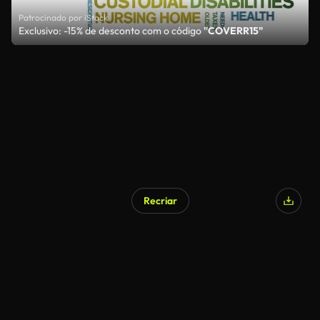
Patrocinado por iStock
Exclusivo: -15% de desconto com o código
"COVERR15"
Recriar