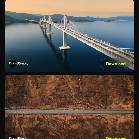
iStock
Download
iStock
Download