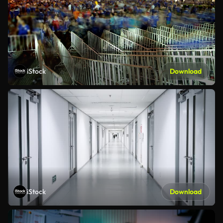
iStock
Download
iStock
Download