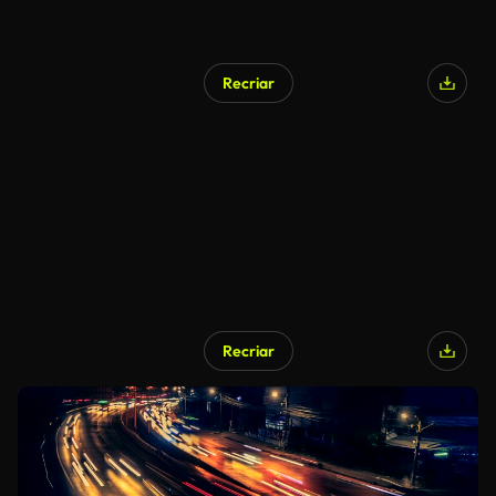
Recriar
Recriar