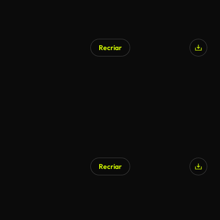
Recriar
Recriar