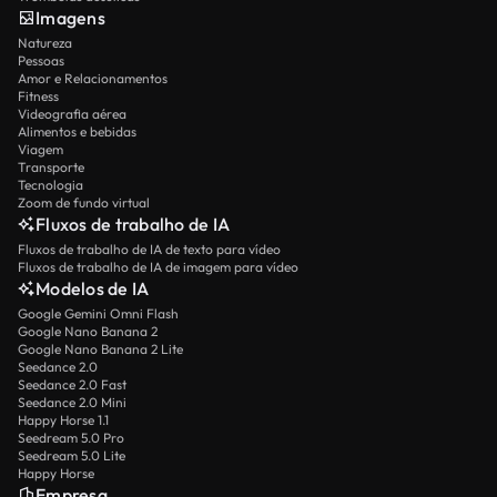
Imagens
Natureza
Pessoas
Amor e Relacionamentos
Fitness
Videografia aérea
Alimentos e bebidas
Viagem
Transporte
Tecnologia
Zoom de fundo virtual
Fluxos de trabalho de IA
Fluxos de trabalho de IA de texto para vídeo
Fluxos de trabalho de IA de imagem para vídeo
Modelos de IA
Google Gemini Omni Flash
Google Nano Banana 2
Google Nano Banana 2 Lite
Seedance 2.0
Seedance 2.0 Fast
Seedance 2.0 Mini
Happy Horse 1.1
Seedream 5.0 Pro
Seedream 5.0 Lite
Happy Horse
Empresa