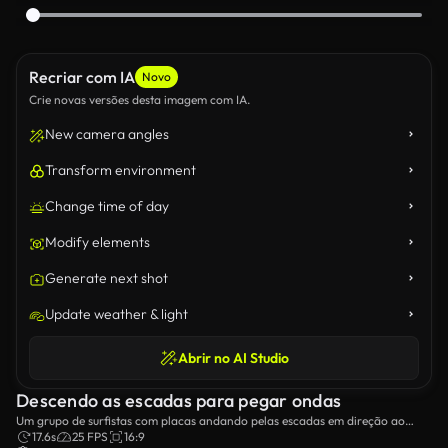
Recriar com IA
Novo
Crie novas versões desta imagem com IA.
New camera angles
Transform environment
Change time of day
Modify elements
Generate next shot
Update weather & light
Abrir no AI Studio
Descendo as escadas para pegar ondas
Um grupo de surfistas com placas andando pelas escadas em direção ao
oceano brilhante.
17.6s
25 FPS
16:9