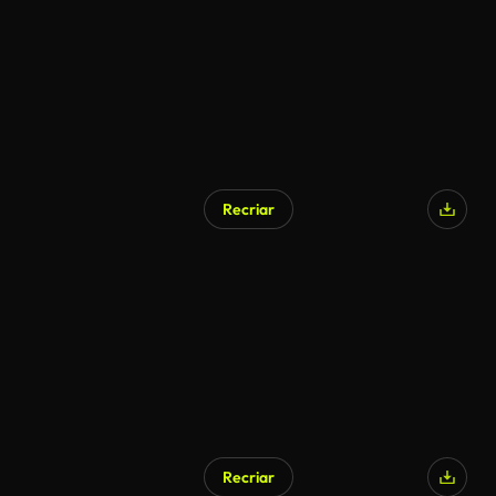
Recriar
Gerado por IA
Recriar