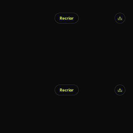
Recriar
Recriar