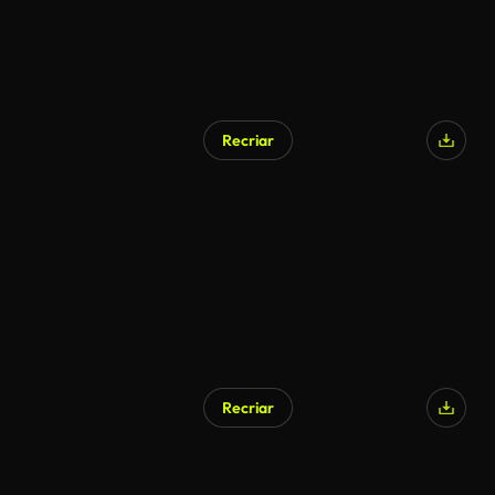
Recriar
Gerado por IA
Recriar