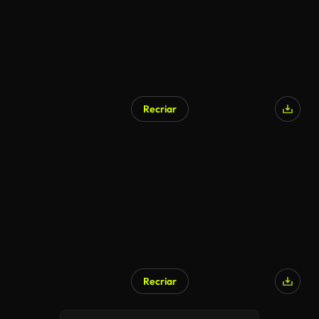
Recriar
Gerado por IA
Recriar