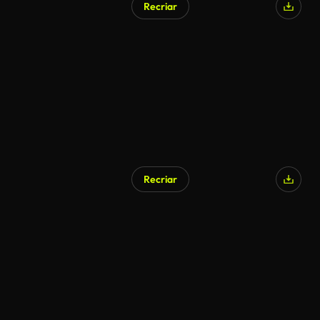
Recriar
Gerado por IA
Recriar