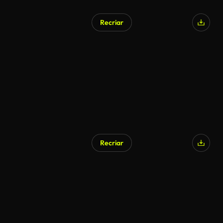
Recriar
Gerado por IA
Recriar