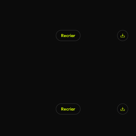
Recriar
Recriar