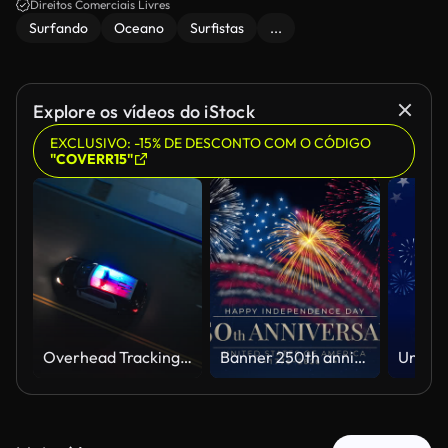
Direitos Comerciais Livres
Surfando
Oceano
Surfistas
...
Explore os vídeos do iStock
EXCLUSIVO: -15% DE DESCONTO COM O CÓDIGO
"COVERR15"
Overhead Tracking Drone Shot of a Police Car Driving on a City Street with Lights On at Night
Banner 250th anniversary of the USA. 250 years of independence. 4th of july 2026 usa independence day, video greeting card. US flag fireworks on blue sky background. Fourth of july. 4k seamless loop