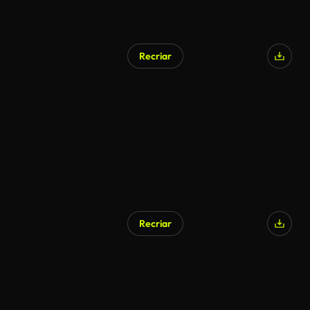
Recriar
Gerado por IA
Recriar