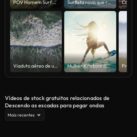
POV Homem Surf onda do mar, Extremo Desporto HD Câmera lenta
Surfista novo que rasga a volta gnarly
Viaduto aéreo de um nadador solitário no Oceano Pacífico das falésias de Torrey Pines em La Jolla/San Diego na Califórnia
Mulher Kiteboarding ao pôr do sol
Vídeos de stock gratuitos relacionados de
Descendo as escadas para pegar ondas
Mais recentes