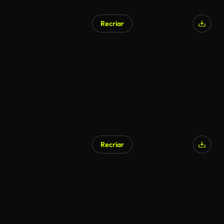
Recriar
Gerado por IA
Recriar