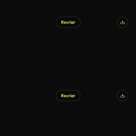
Recriar
Recriar