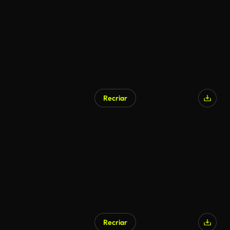
Recriar
Gerado por IA
Recriar