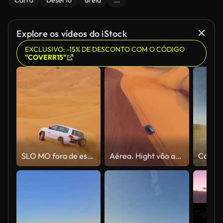
Carro
Deserto
areia
...
Explore os vídeos do iStock
EXCLUSIVO: -15% DE DESCONTO COM O CÓDIGO
"COVERR15"
SLO MO fora de estrada dirigindo um veículo nas dunas de areias
Aérea. Hight vôo acima do carro. Areia do carro do safari do deserto que dunning no deserto de Dubai durante o por do sol