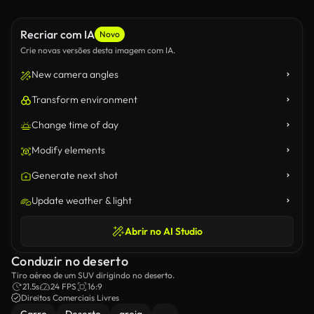
Recriar com IA
Novo
Crie novas versões desta imagem com IA.
New camera angles
Transform environment
Change time of day
Modify elements
Generate next shot
Update weather & light
Abrir no AI Studio
Conduzir no deserto
Tiro aéreo de um SUV dirigindo no deserto.
21.5s
24 FPS
16:9
Direitos Comerciais Livres