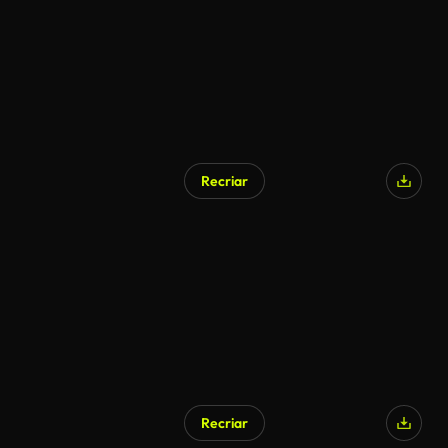
Recriar
Recriar