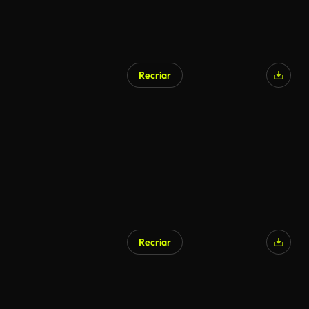
Recriar
Recriar