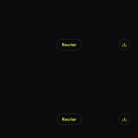
Recriar
Recriar