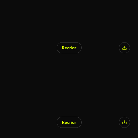
Recriar
Gerado por IA
Recriar
Gerado por IA