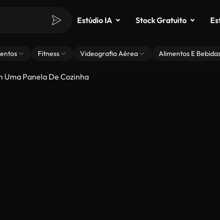
Estúdio IA
Stock Gratuito
Es
entos
Fitness
Videografia Aérea
Alimentos E Bebida
m Uma Panela De Cozinha