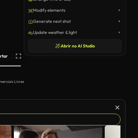
Modify elements
Generate next shot
Update weather & light
Abrir no AI Studio
rtar
merciais Livres