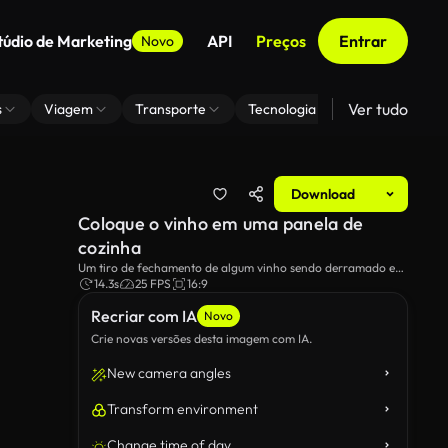
túdio de Marketing
API
Preços
Entrar
Novo
Ver tudo
s
Viagem
Transporte
Tecnologia
Zoom De Fundo
Download
Coloque o vinho em uma panela de
cozinha
Um tiro de fechamento de algum vinho sendo derramado em
uma panela cheia de vegetais, sobre um fogo ao ar livre.
14.3s
25 FPS
16:9
Recriar com IA
Novo
Crie novas versões desta imagem com IA.
New camera angles
Transform environment
Change time of day