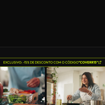
EXCLUSIVO: -15% DE DESCONTO COM O CÓDIGO
"COVERR15"