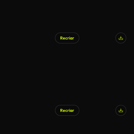
Recriar
Recriar