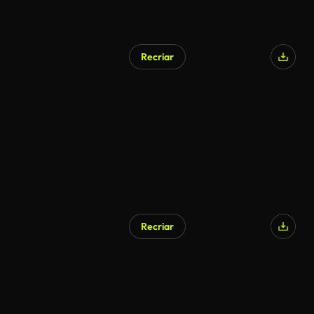
Recriar
Recriar