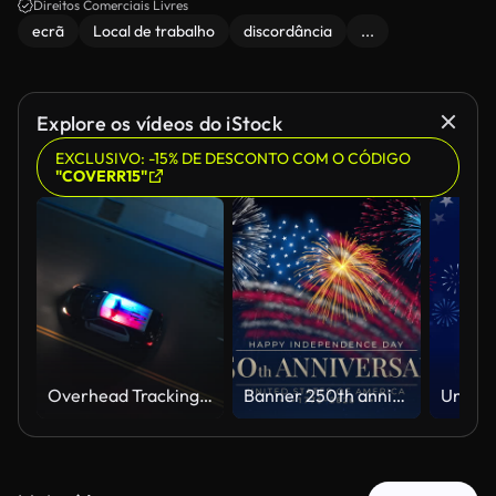
Direitos Comerciais Livres
ecrã
Local de trabalho
discordância
...
Explore os vídeos do iStock
EXCLUSIVO: -15% DE DESCONTO COM O CÓDIGO
"COVERR15"
Overhead Tracking Drone Shot of a Police Car Driving on a City Street with Lights On at Night
Banner 250th anniversary of the USA. 250 years of independence. 4th of july 2026 usa independence day, video greeting card. US flag fireworks on blue sky background. Fourth of july. 4k seamless loop