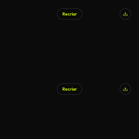
Recriar
Recriar