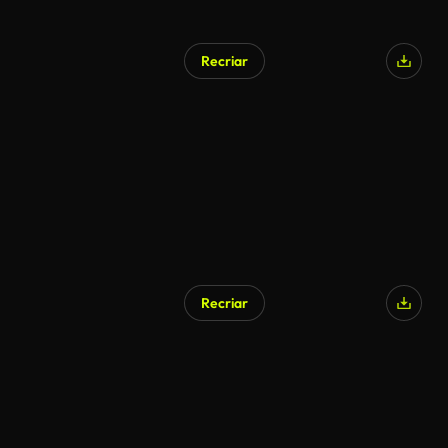
Recriar
Recriar