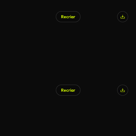
Recriar
Recriar