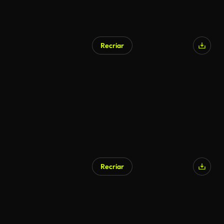
Recriar
Recriar