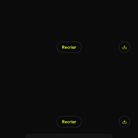
Recriar
Recriar