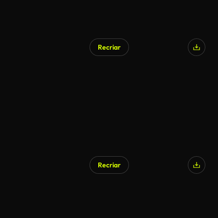
Recriar
Recriar