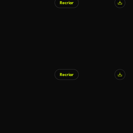
Recriar
Recriar