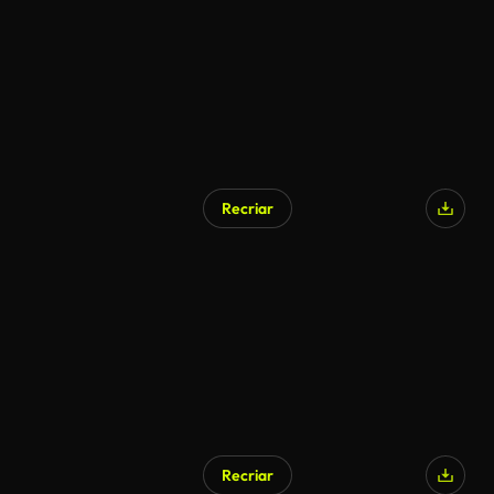
Recriar
Gerado por IA
Recriar