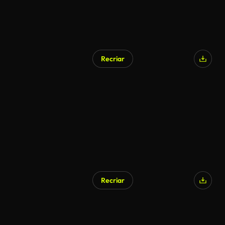
Recriar
Recriar