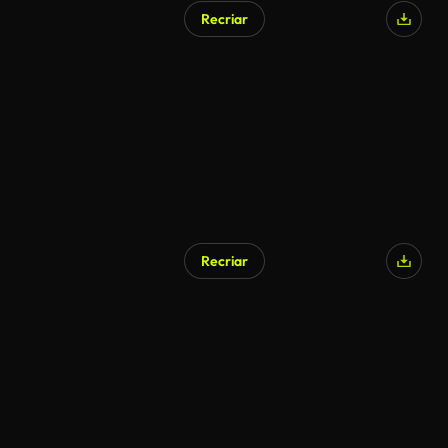
Recriar
Recriar