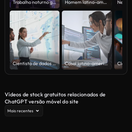
Trabalho noturno global
Homem latino-americano hispânico, engenheiro de software desenvolvedor usar computador em home office, trabalhar em programação de programas à noite. Tecnologia de desenvolvimento de linguagem de programação, conceito freelance work from home
Cientista de dados indiano masculino e gerente de negócios feminino caucasiano falando na frente de grande tela digital com gráficos, tabelas e mapa no escritório de monitoramento. Diversos colegas discutindo objetivos.
Casal latino-americano hispânico, engenheiro de software desenvolvedor usar computador, trabalhar em codificação de programas juntos em home office. Tecnologia de desenvolvimento de linguagem de programação, conceito de trabalho freelance
Vídeos de stock gratuitos relacionados de
ChatGPT versão móvel do site
Mais recentes