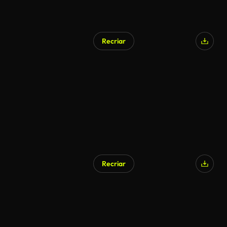
Recriar
Gerado por IA
Recriar