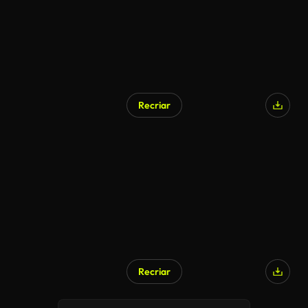
Recriar
Recriar
Gerado por IA