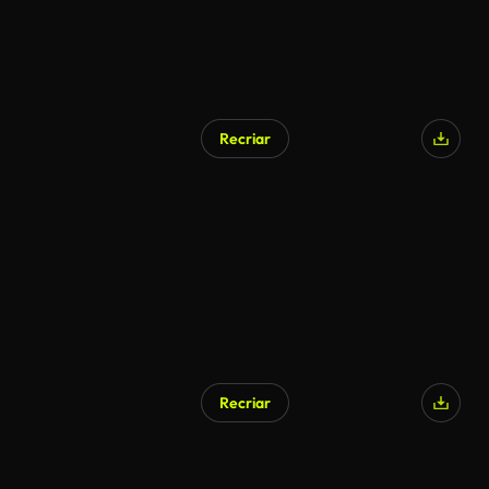
Recriar
Recriar