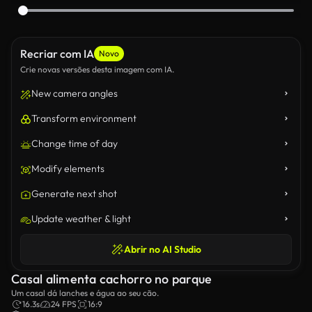
Recriar com IA
Novo
Crie novas versões desta imagem com IA.
New camera angles
Transform environment
Change time of day
Modify elements
Generate next shot
Update weather & light
Abrir no AI Studio
Casal alimenta cachorro no parque
Um casal dá lanches e água ao seu cão.
16.3s
24 FPS
16:9