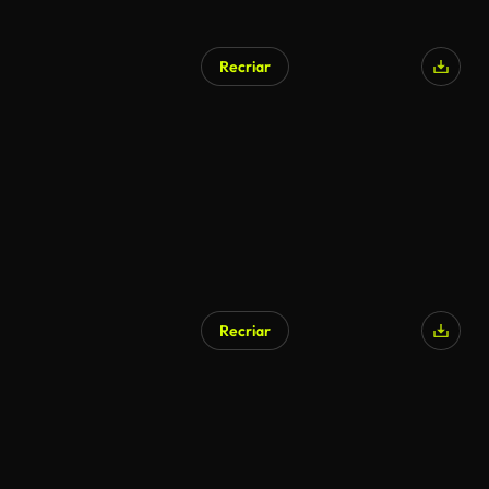
Recriar
Recriar