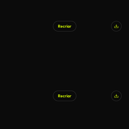
Recriar
Gerado por IA
Recriar