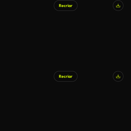
Recriar
Gerado por IA
Recriar