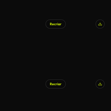
Recriar
Recriar