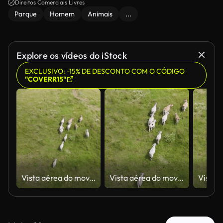
Direitos Comerciais Livres
Parque
Homem
Animais
...
Explore os vídeos do iStock
EXCLUSIVO: -15% DE DESCONTO COM O CÓDIGO
"COVERR15"
Vista aérea do movimento do rebanho bovino
Vista aérea do movimento do rebanho bovino