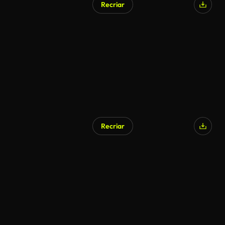
Recriar
Recriar
Gerado por IA