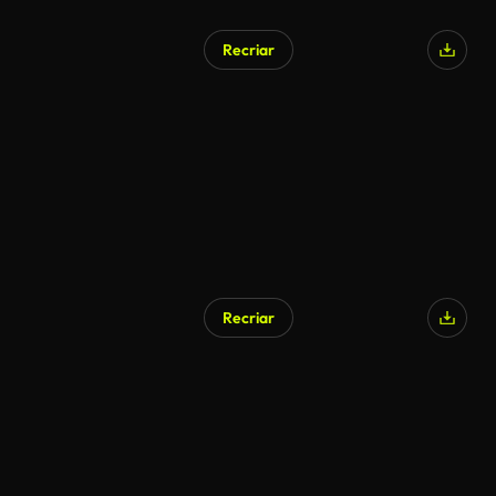
Recriar
Recriar
Gerado por IA