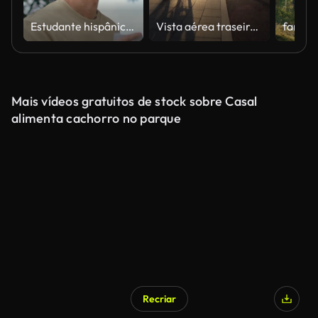
Estudante hispânico bebendo café takeaway no fim de semana relaxado passeio closeup.
Vista aérea traseira do drone FPV para o ciclista masculino andando de mountain bike na trilha de bicicleta no calçadão da cidade no nascer do sol no início da manhã no fundo do sol.
Mais vídeos gratuitos de stock sobre Casal
alimenta cachorro no parque
Recriar