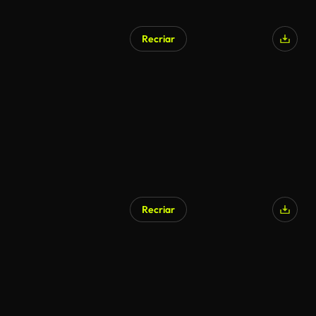
Recriar
Gerado por IA
Recriar