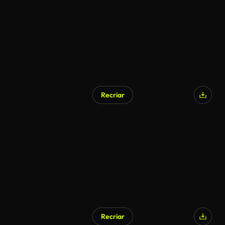
Recriar
Recriar