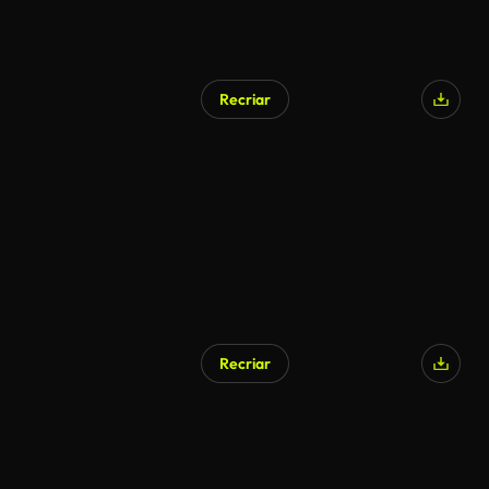
Recriar
Gerado por IA
Recriar