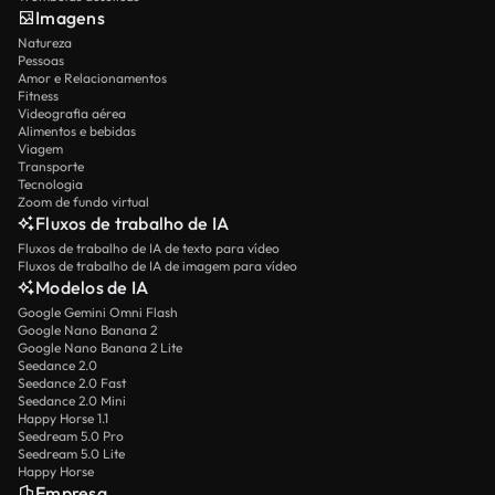
Imagens
Natureza
Pessoas
Amor e Relacionamentos
Fitness
Videografia aérea
Alimentos e bebidas
Viagem
Transporte
Tecnologia
Zoom de fundo virtual
Fluxos de trabalho de IA
Fluxos de trabalho de IA de texto para vídeo
Fluxos de trabalho de IA de imagem para vídeo
Modelos de IA
Google Gemini Omni Flash
Google Nano Banana 2
Google Nano Banana 2 Lite
Seedance 2.0
Seedance 2.0 Fast
Seedance 2.0 Mini
Happy Horse 1.1
Seedream 5.0 Pro
Seedream 5.0 Lite
Happy Horse
Empresa