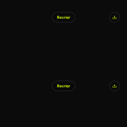
Recriar
Recriar