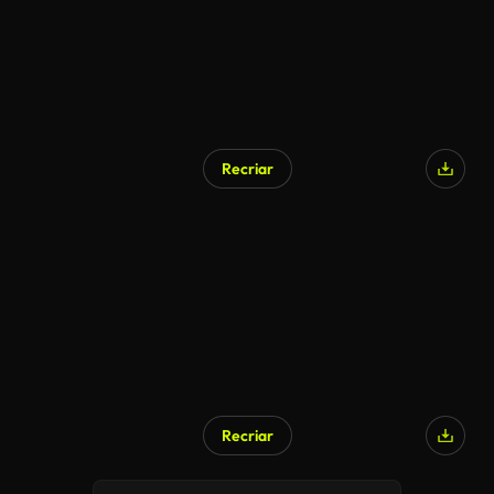
Recriar
Recriar