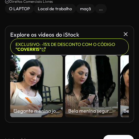
Direitos Comerciais Livres
O LAPTOP
Local de trabalho
maçã
...
Explore os vídeos do iStock
EXCLUSIVO: -15% DE DESCONTO COM O CÓDIGO
"COVERR15"
Elegante menina jovem escreve no diário no café
Bela menina segurando um telefone celular em um café