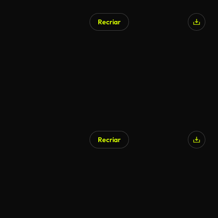
Recriar
Recriar