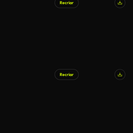
Recriar
Gerado por IA
Recriar