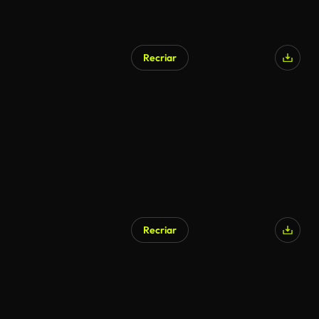
Recriar
Recriar