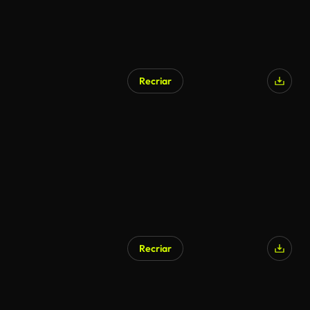
Recriar
Recriar