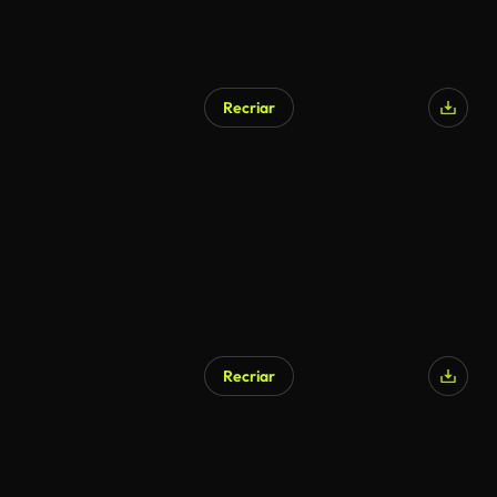
Recriar
Recriar