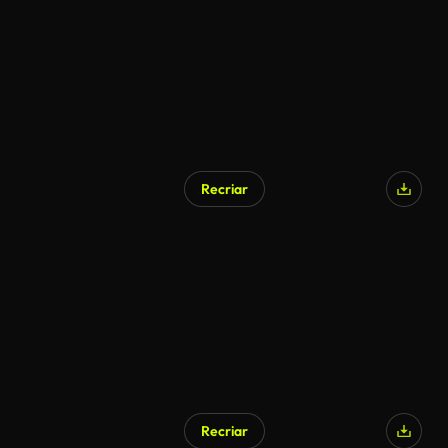
Recriar
Gerado por IA
Recriar