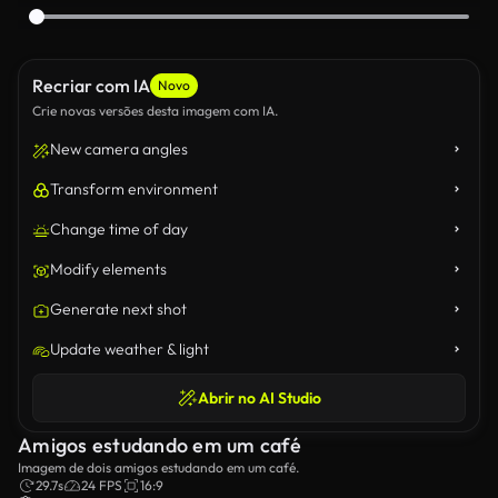
Recriar com IA
Novo
Crie novas versões desta imagem com IA.
New camera angles
Transform environment
Change time of day
Modify elements
Generate next shot
Update weather & light
Abrir no AI Studio
Amigos estudando em um café
Imagem de dois amigos estudando em um café.
29.7s
24 FPS
16:9