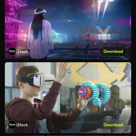
iStock
Download
iStock
Download