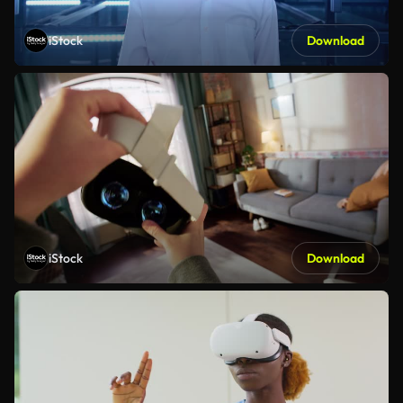
iStock
Download
iStock
Download