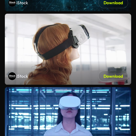
iStock
Download
iStock
Download