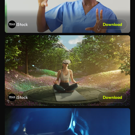
iStock
Download
iStock
Download