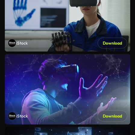
iStock
Download
iStock
Download