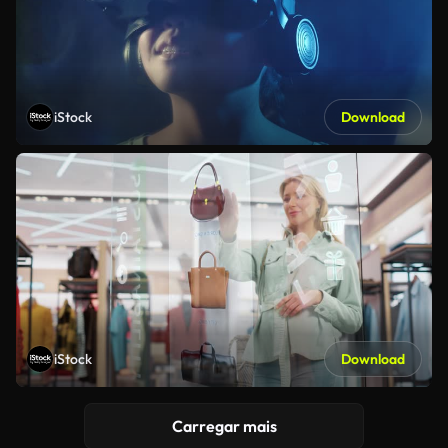
iStock
Download
iStock
Download
Carregar mais