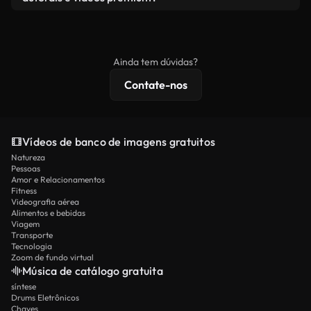
produto final esteja de acordo com nossa licença e
Os vídeos isentos de royalties incluem direitos
não seja redistribuído como conteúdo bruto de
comerciais, enquanto o conteúdo premium inclui
banco de imagens.
imagens exclusivas, resolução 4K e proteções de
Ainda tem dúvidas?
licenciamento estendidas.
Contate-nos
Vídeos de banco de imagens gratuitos
Natureza
Pessoas
Amor e Relacionamentos
Fitness
Videografia aérea
Alimentos e bebidas
Viagem
Transporte
Tecnologia
Zoom de fundo virtual
Música de catálogo gratuita
síntese
Drums Eletrônicos
Chaves