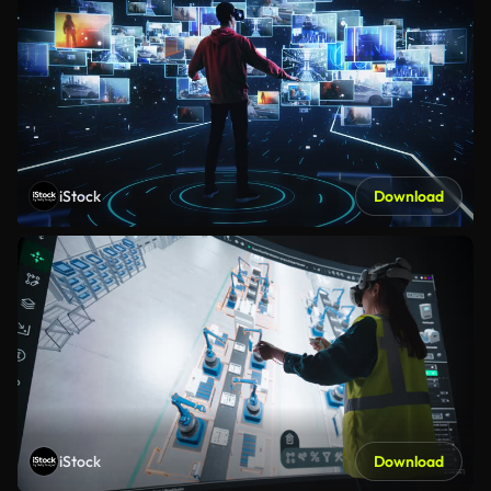
iStock
Download
iStock
Download