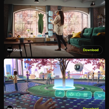
iStock
Download
iStock
Download