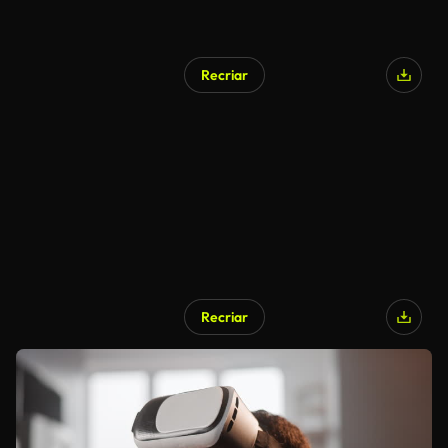
Recriar
Recriar