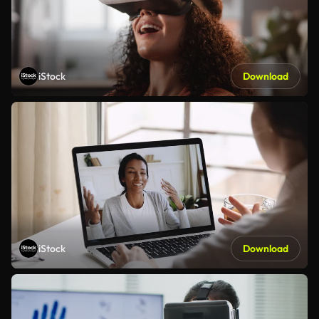
iStock
Download
iStock
Download