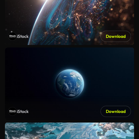
iStock
Download
iStock
Download