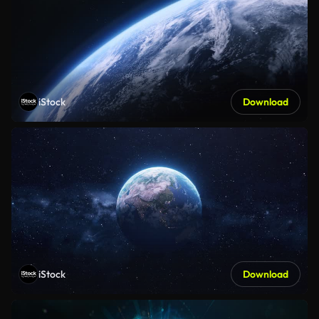
iStock
Download
iStock
Download