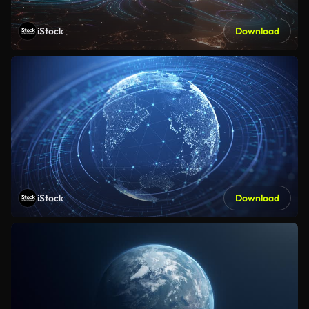
iStock
Download
iStock
Download