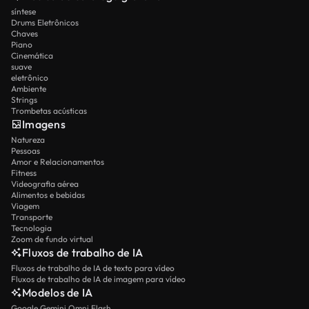
síntese
Drums Eletrônicos
Chaves
Piano
Cinemática
suave
eletrônico
Ambiente
Strings
Trombetas acústicas
Imagens
Natureza
Pessoas
Amor e Relacionamentos
Fitness
Videografia aérea
Alimentos e bebidas
Viagem
Transporte
Tecnologia
Zoom de fundo virtual
Fluxos de trabalho de IA
Fluxos de trabalho de IA de texto para vídeo
Fluxos de trabalho de IA de imagem para vídeo
Modelos de IA
Google Gemini Omni Flash