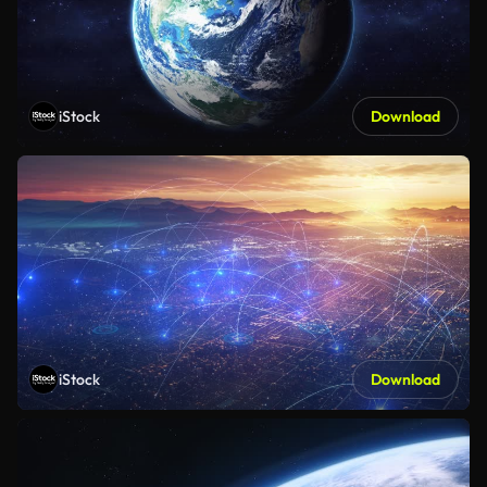
iStock
Download
iStock
Download