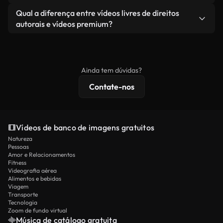
revendendo ou redistribuindo as imagens em si
Você recebe imagens limpas e prontas para usar.
Sim. Você pode cortar, recortar ou remixar nossos
Qual a diferença entre vídeos livres de direitos
como um produto independente.
vídeos livremente. Apenas certifique-se de que o
autorais e vídeos premium?
produto final esteja de acordo com nossa licença e
Os vídeos isentos de royalties incluem direitos
não seja redistribuído como conteúdo bruto de
comerciais, enquanto o conteúdo premium inclui
banco de imagens.
imagens exclusivas, resolução 4K e proteções de
Ainda tem dúvidas?
licenciamento estendidas.
Contate-nos
Vídeos de banco de imagens gratuitos
Natureza
Pessoas
Amor e Relacionamentos
Fitness
Videografia aérea
Alimentos e bebidas
Viagem
Transporte
Tecnologia
Zoom de fundo virtual
Música de catálogo gratuita