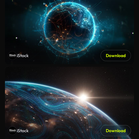
iStock
Download
iStock
Download