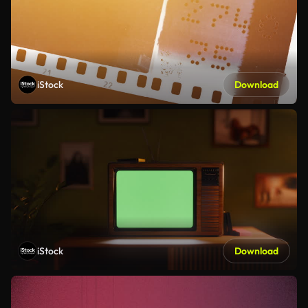
iStock
Download
iStock
Download