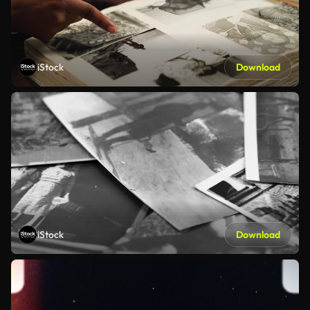
iStock
Download
iStock
Download