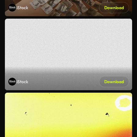
iStock
Download
iStock
Download