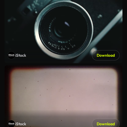
iStock
Download
iStock
Download