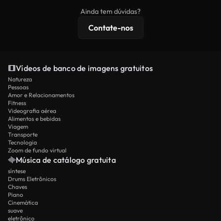
imagens exclusivas, resolução 4K e proteções de
Ainda tem dúvidas?
licenciamento estendidas.
Contate-nos
Vídeos de banco de imagens gratuitos
Natureza
Pessoas
Amor e Relacionamentos
Fitness
Videografia aérea
Alimentos e bebidas
Viagem
Transporte
Tecnologia
Zoom de fundo virtual
Música de catálogo gratuita
síntese
Drums Eletrônicos
Chaves
Piano
Cinemática
suave
eletrônico