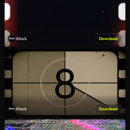
iStock
Download
iStock
Download