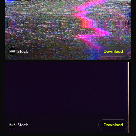
iStock
Download
iStock
Download