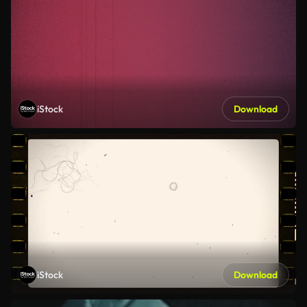
iStock
Download
iStock
Download