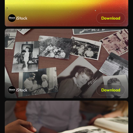
iStock
Download
iStock
Download