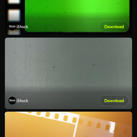
iStock
Download
iStock
Download