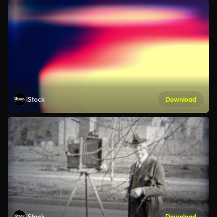
iStock
Download
iStock
Download