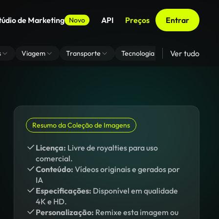
túdio de Marketing
API
Preços
Entrar
Novo
Ver tudo
s
Viagem
Transporte
Tecnologia
Zoom De Fundo
Resumo da Coleção de Imagens
Licença:
Livre de royalties para uso
comercial.
Conteúdo:
Vídeos originais e gerados por
IA
Especificações:
Disponível em qualidade
4K e HD.
Personalização:
Remixe esta imagem ou