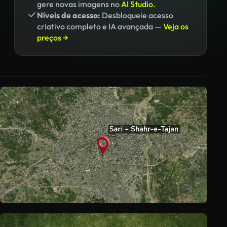
gere novas imagens no
AI Studio.
Níveis de acesso:
Desbloqueie acesso
criativo completo e IA avançada —
Veja os
preços →