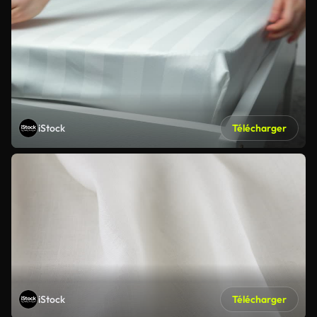
iStock
Télécharger
iStock
Télécharger