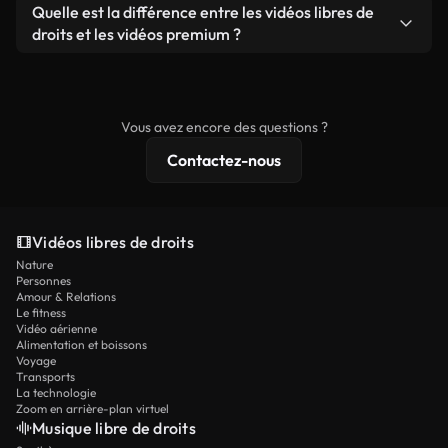
filigrane. Vous obtenez des images nettes et
Oui. Vous pouvez librement découper, recadrer ou
Quelle est la différence entre les vidéos libres de
que produit autonome.
prêtes à l'emploi.
remixer nos vidéos. Assurez-vous simplement que
droits et les vidéos premium ?
le produit final respecte notre licence et ne soit
Les vidéos libres de droits incluent les droits
pas redistribué en tant que contenu libre de droits.
commerciaux, tandis que le contenu premium
comprend des séquences exclusives, une
Vous avez encore des questions ?
résolution 4K et des protections de licence
Contactez-nous
étendues.
Vidéos libres de droits
Nature
Personnes
Amour & Relations
Le fitness
Vidéo aérienne
Alimentation et boissons
Voyage
Transports
La technologie
Zoom en arrière-plan virtuel
Musique libre de droits