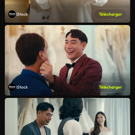
iStock
Télécharger
iStock
Télécharger