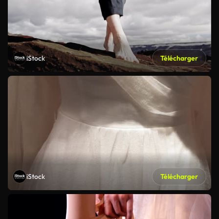
iStock
Télécharger
iStock
Télécharger