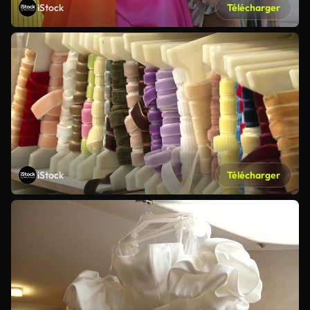
iStock
Télécharger
iStock
Télécharger