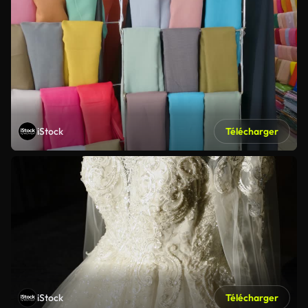
iStock
Télécharger
iStock
Télécharger