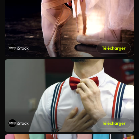
iStock
Télécharger
iStock
Télécharger