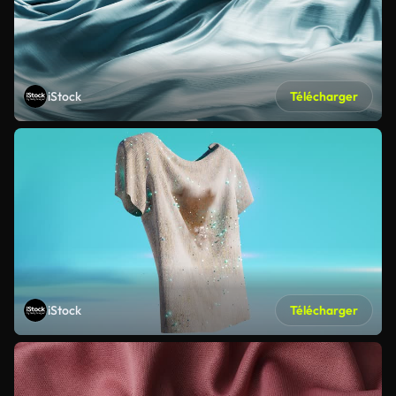
iStock
Télécharger
iStock
Télécharger