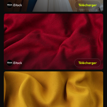
iStock
Télécharger
iStock
Télécharger