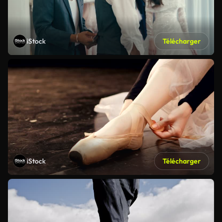
iStock
Télécharger
iStock
Télécharger