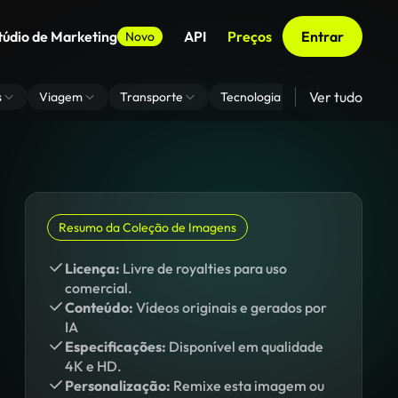
túdio de Marketing
API
Preços
Entrar
Novo
Ver tudo
s
Viagem
Transporte
Tecnologia
Zoom De Fundo
Resumo da Coleção de Imagens
Licença:
Livre de royalties para uso
comercial.
Conteúdo:
Vídeos originais e gerados por
IA
Especificações:
Disponível em qualidade
4K e HD.
Personalização:
Remixe esta imagem ou