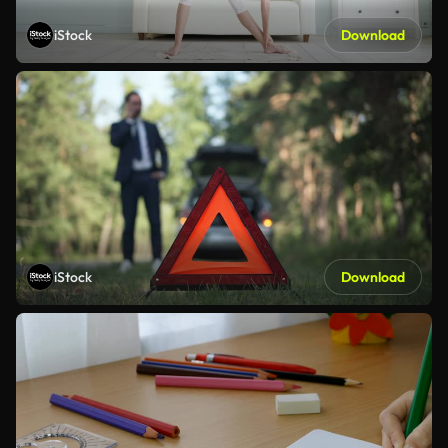
iStock
Download
iStock
Download