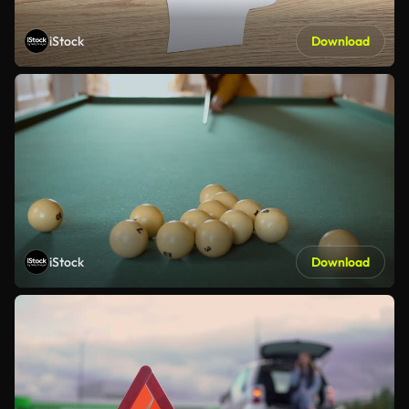
iStock
Download
iStock
Download