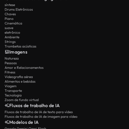
síntese
Drums Eletrônicos
Chaves
Piano
Cinemática
suave
eletrônico
Ambiente
Strings
Trombetas acústicas
Imagens
Natureza
Pessoas
Amor e Relacionamentos
Fitness
Videografia aérea
Alimentos e bebidas
Viagem
Transporte
Tecnologia
Zoom de fundo virtual
Fluxos de trabalho de IA
Fluxos de trabalho de IA de texto para vídeo
Fluxos de trabalho de IA de imagem para vídeo
Modelos de IA
Google Gemini Omni Flash