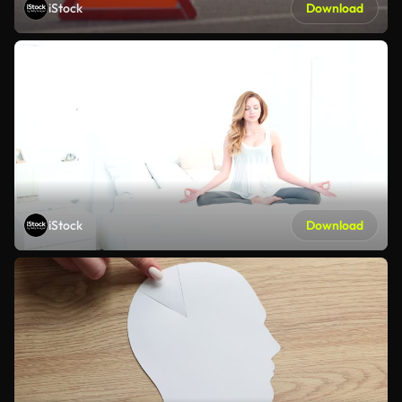
iStock
Download
iStock
Download