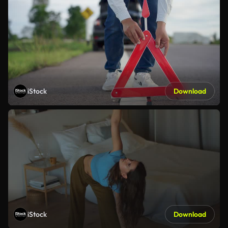
iStock
Download
iStock
Download