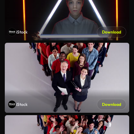
iStock
Download
iStock
Download