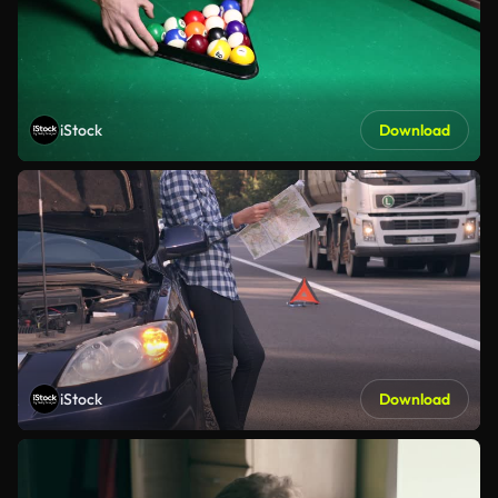
iStock
Download
iStock
Download