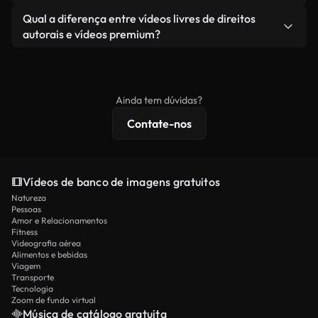
revendendo ou redistribuindo as imagens em si
Você recebe imagens limpas e prontas para usar.
Sim. Você pode cortar, recortar ou remixar nossos
Qual a diferença entre vídeos livres de direitos
como um produto independente.
vídeos livremente. Apenas certifique-se de que o
autorais e vídeos premium?
produto final esteja de acordo com nossa licença e
Os vídeos isentos de royalties incluem direitos
não seja redistribuído como conteúdo bruto de
comerciais, enquanto o conteúdo premium inclui
banco de imagens.
imagens exclusivas, resolução 4K e proteções de
Ainda tem dúvidas?
licenciamento estendidas.
Contate-nos
Vídeos de banco de imagens gratuitos
Natureza
Pessoas
Amor e Relacionamentos
Fitness
Videografia aérea
Alimentos e bebidas
Viagem
Transporte
Tecnologia
Zoom de fundo virtual
Música de catálogo gratuita