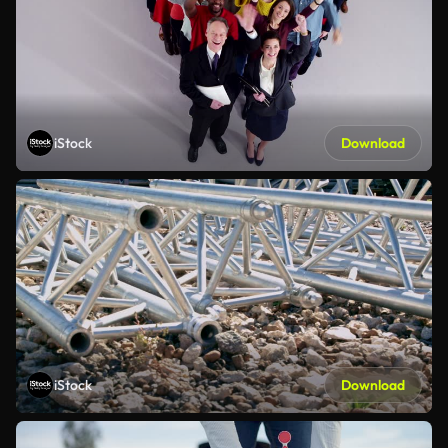
iStock
Download
iStock
Download