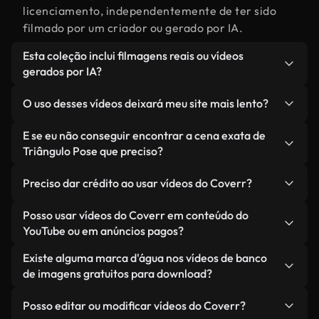
licenciamento, independentemente de ter sido
filmado por um criador ou gerado por IA.
Esta coleção inclui filmagens reais ou vídeos
gerados por IA?
Ambas. Esta é uma biblioteca híbrida composta
O uso desses vídeos deixará meu site mais lento?
por filmagens reais, feitas por humanos,
relacionadas a Triângulo Pose, juntamente com
Não, se você selecionar nossas versões
E se eu não conseguir encontrar a cena exata de
vídeos gerados por IA. Cada vídeo é claramente
otimizadas. Oferecemos formatos leves e prontos
Triângulo Pose que preciso?
identificado para que você sempre saiba o que
para a web, projetados para uso em segundo plano
Você pode criar um instantaneamente usando o
está usando.
— mantendo a alta qualidade, minimizando os
Preciso dar crédito ao usar vídeos do Coverr?
Coverr AI Studio. Basta descrever a cena — como
tempos de carregamento e melhorando métricas
"Triângulo Pose ao pôr do sol" — e o Studio gerará
Não é necessário dar crédito. Todos os vídeos em
Posso usar vídeos do Coverr em conteúdo do
como LCP.
um vídeo personalizado para você em segundos,
nossa biblioteca são livres de direitos autorais e
YouTube ou em anúncios pagos?
alinhado com nossos padrões de licenciamento.
podem ser usados sem mencionar o criador —
Sim. Todas as imagens de arquivo da Coverr
Existe alguma marca d'água nos vídeos de banco
embora isso seja sempre bem-vindo.
podem ser usadas em vídeos monetizados do
de imagens gratuitos para download?
YouTube, promoções em redes sociais e anúncios
Não. Nenhum dos nossos vídeos gratuitos — sejam
de clientes — desde que você não esteja
Posso editar ou modificar vídeos do Coverr?
reais ou gerados por IA — inclui marcas d'água.