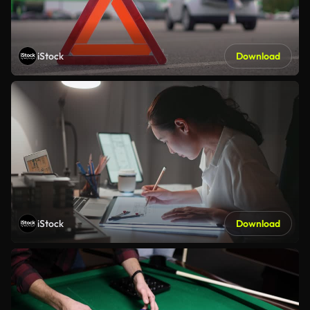
iStock
Download
iStock
Download