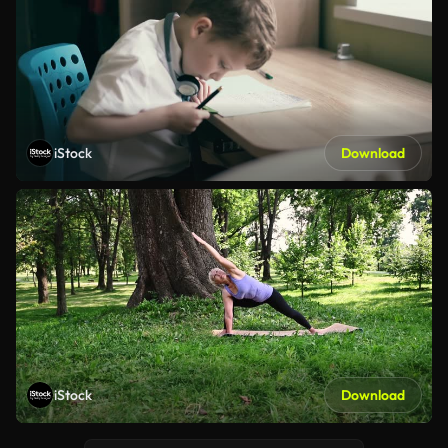
iStock
Download
iStock
Download