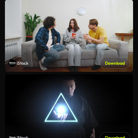
iStock
Download
iStock
Download