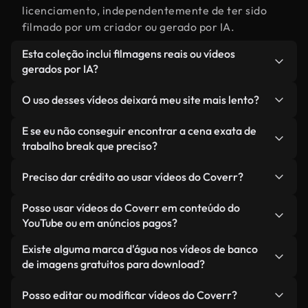
licenciamento, independentemente de ter sido
filmado por um criador ou gerado por IA.
Esta coleção inclui filmagens reais ou vídeos
gerados por IA?
Ambas. Esta é uma biblioteca híbrida composta
O uso desses vídeos deixará meu site mais lento?
por filmagens reais, feitas por humanos,
relacionadas a trabalho break, juntamente com
Não, se você selecionar nossas versões
E se eu não conseguir encontrar a cena exata de
vídeos gerados por IA. Cada vídeo é claramente
otimizadas. Oferecemos formatos leves e prontos
trabalho break que preciso?
identificado para que você sempre saiba o que
para a web, projetados para uso em segundo plano
Você pode criar um instantaneamente usando o
está usando.
— mantendo a alta qualidade, minimizando os
Preciso dar crédito ao usar vídeos do Coverr?
Coverr AI Studio. Basta descrever a cena — como
tempos de carregamento e melhorando métricas
"trabalho break ao pôr do sol" — e o Studio gerará
Não é necessário dar crédito. Todos os vídeos em
Posso usar vídeos do Coverr em conteúdo do
como LCP.
um vídeo personalizado para você em segundos,
nossa biblioteca são livres de direitos autorais e
YouTube ou em anúncios pagos?
alinhado com nossos padrões de licenciamento.
podem ser usados sem mencionar o criador —
Sim. Todas as imagens de arquivo da Coverr
Existe alguma marca d'água nos vídeos de banco
embora isso seja sempre bem-vindo.
podem ser usadas em vídeos monetizados do
de imagens gratuitos para download?
YouTube, promoções em redes sociais e anúncios
Não. Nenhum dos nossos vídeos gratuitos — sejam
de clientes — desde que você não esteja
Posso editar ou modificar vídeos do Coverr?
reais ou gerados por IA — inclui marcas d'água.