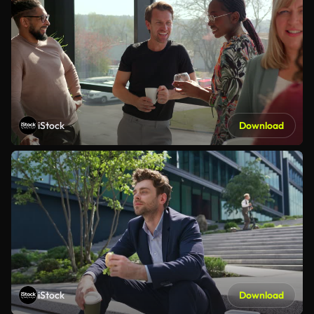
iStock
Download
iStock
Download