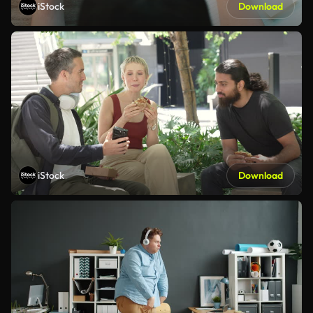
iStock
Download
iStock
Download