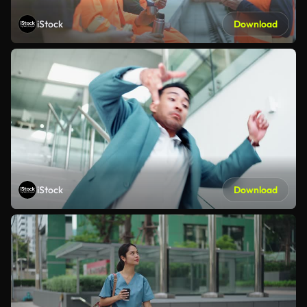
iStock
Download
iStock
Download