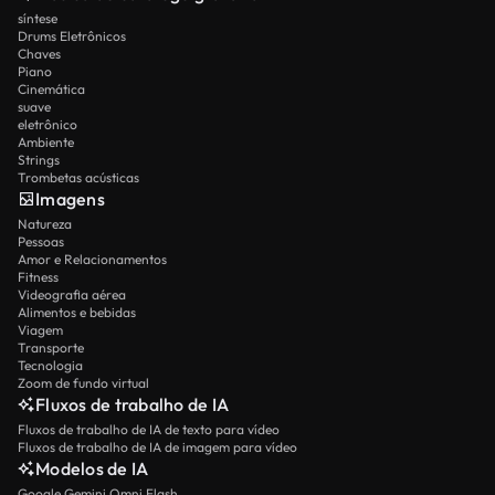
síntese
Drums Eletrônicos
Chaves
Piano
Cinemática
suave
eletrônico
Ambiente
Strings
Trombetas acústicas
Imagens
Natureza
Pessoas
Amor e Relacionamentos
Fitness
Videografia aérea
Alimentos e bebidas
Viagem
Transporte
Tecnologia
Zoom de fundo virtual
Fluxos de trabalho de IA
Fluxos de trabalho de IA de texto para vídeo
Fluxos de trabalho de IA de imagem para vídeo
Modelos de IA
Google Gemini Omni Flash