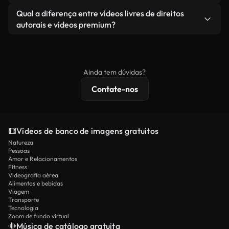
revendendo ou redistribuindo as imagens em si
Você recebe imagens limpas e prontas para usar.
Sim. Você pode cortar, recortar ou remixar nossos
Qual a diferença entre vídeos livres de direitos
como um produto independente.
vídeos livremente. Apenas certifique-se de que o
autorais e vídeos premium?
produto final esteja de acordo com nossa licença e
Os vídeos isentos de royalties incluem direitos
não seja redistribuído como conteúdo bruto de
comerciais, enquanto o conteúdo premium inclui
banco de imagens.
imagens exclusivas, resolução 4K e proteções de
Ainda tem dúvidas?
licenciamento estendidas.
Contate-nos
Vídeos de banco de imagens gratuitos
Natureza
Pessoas
Amor e Relacionamentos
Fitness
Videografia aérea
Alimentos e bebidas
Viagem
Transporte
Tecnologia
Zoom de fundo virtual
Música de catálogo gratuita