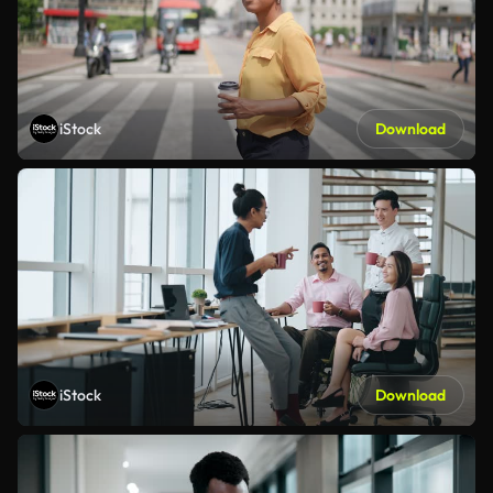
iStock
Download
iStock
Download