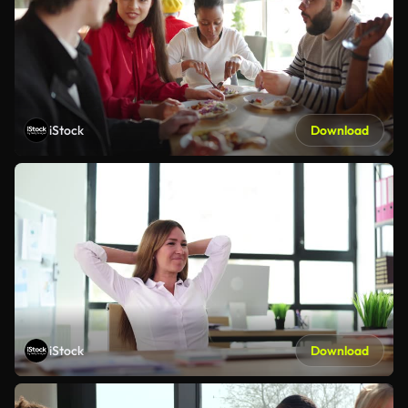
iStock
Download
iStock
Download