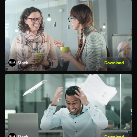
iStock
Download
iStock
Download