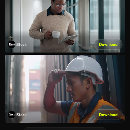
iStock
Download
iStock
Download