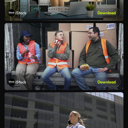
iStock
Download
iStock
Download