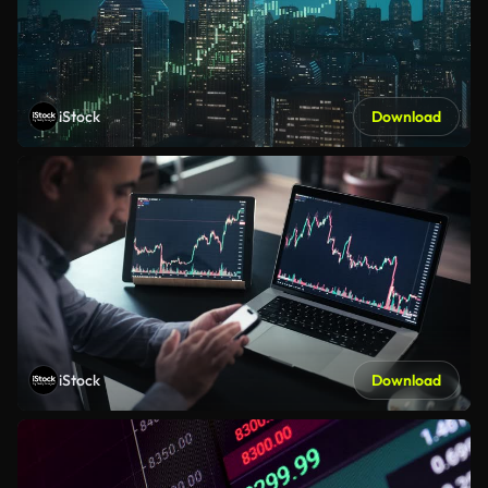
iStock
Download
iStock
Download