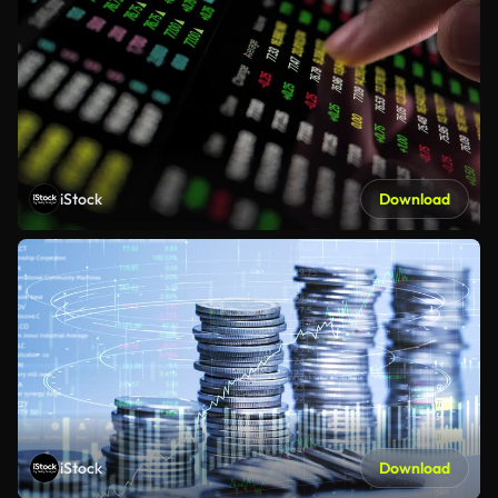
iStock
Download
iStock
Download