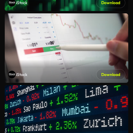
iStock
Download
iStock
Download