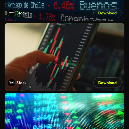
iStock
Download
iStock
Download