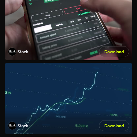
iStock
Download
iStock
Download