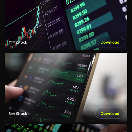
iStock
Download
iStock
Download