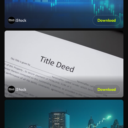
iStock
Download
iStock
Download