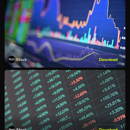
iStock
Download
iStock
Download