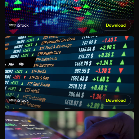
iStock
Download
iStock
Download