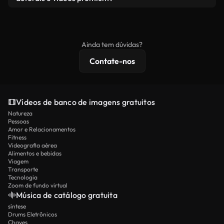
produto final esteja de acordo com nossa licença e
Os vídeos isentos de royalties incluem direitos
não seja redistribuído como conteúdo bruto de
comerciais, enquanto o conteúdo premium inclui
banco de imagens.
imagens exclusivas, resolução 4K e proteções de
Ainda tem dúvidas?
licenciamento estendidas.
Contate-nos
Vídeos de banco de imagens gratuitos
Natureza
Pessoas
Amor e Relacionamentos
Fitness
Videografia aérea
Alimentos e bebidas
Viagem
Transporte
Tecnologia
Zoom de fundo virtual
Música de catálogo gratuita
síntese
Drums Eletrônicos
Chaves