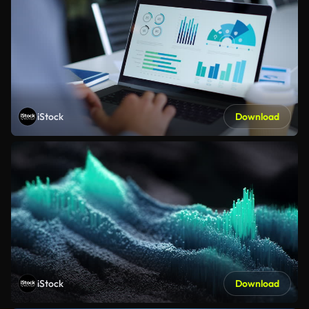
iStock
Download
iStock
Download