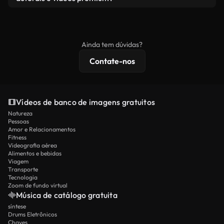
produto final esteja de acordo com nossa licença e
Os vídeos isentos de royalties incluem direitos
não seja redistribuído como conteúdo bruto de
comerciais, enquanto o conteúdo premium inclui
banco de imagens.
imagens exclusivas, resolução 4K e proteções de
Ainda tem dúvidas?
licenciamento estendidas.
Contate-nos
Vídeos de banco de imagens gratuitos
Natureza
Pessoas
Amor e Relacionamentos
Fitness
Videografia aérea
Alimentos e bebidas
Viagem
Transporte
Tecnologia
Zoom de fundo virtual
Música de catálogo gratuita
síntese
Drums Eletrônicos
Chaves