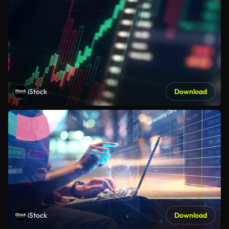
iStock
Download
iStock
Download