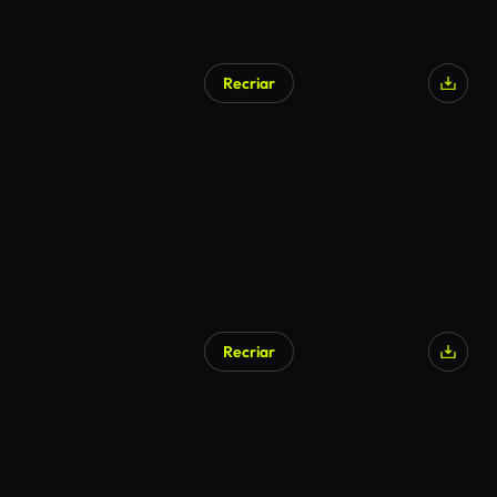
Recriar
Recriar