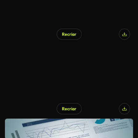
Recriar
Recriar