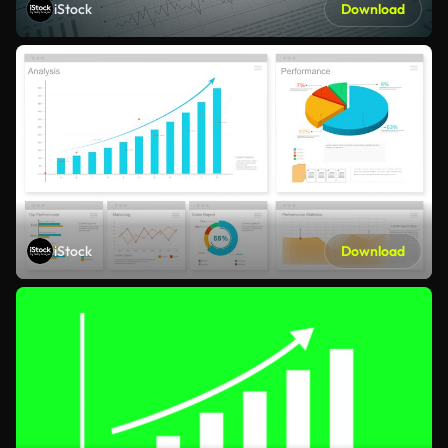
iStock
Download
iStock
Download