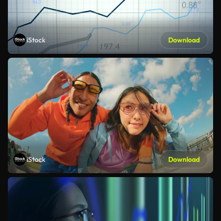
iStock
Download
iStock
Download