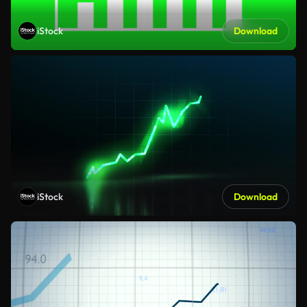
iStock
Download
iStock
Download