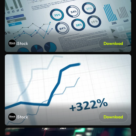
iStock
Download
iStock
Download