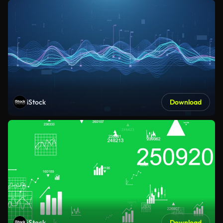
iStock
Download
iStock
Download