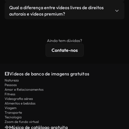
revendendo ou redistribuindo as imagens em si
Você recebe imagens limpas e prontas para usar.
Sim. Você pode cortar, recortar ou remixar nossos
Qual a diferença entre vídeos livres de direitos
como um produto independente.
vídeos livremente. Apenas certifique-se de que o
autorais e vídeos premium?
produto final esteja de acordo com nossa licença e
Os vídeos isentos de royalties incluem direitos
não seja redistribuído como conteúdo bruto de
comerciais, enquanto o conteúdo premium inclui
banco de imagens.
imagens exclusivas, resolução 4K e proteções de
Ainda tem dúvidas?
licenciamento estendidas.
Contate-nos
Vídeos de banco de imagens gratuitos
Natureza
Pessoas
Amor e Relacionamentos
Fitness
Videografia aérea
Alimentos e bebidas
Viagem
Transporte
Tecnologia
Zoom de fundo virtual
Música de catálogo gratuita