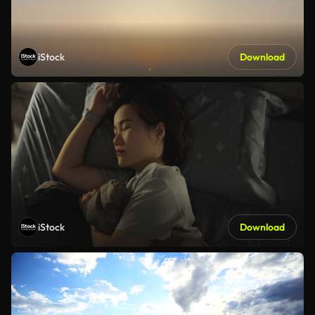
iStock
Download
iStock
Download