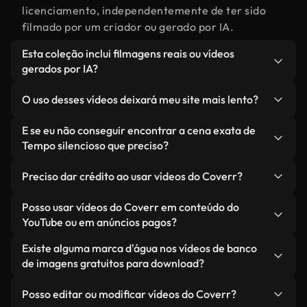
licenciamento, independentemente de ter sido
filmado por um criador ou gerado por IA.
Esta coleção inclui filmagens reais ou vídeos
gerados por IA?
Ambas. Esta é uma biblioteca híbrida composta
O uso desses vídeos deixará meu site mais lento?
por filmagens reais, feitas por humanos,
relacionadas a Tempo silencioso, juntamente com
Não, se você selecionar nossas versões
E se eu não conseguir encontrar a cena exata de
vídeos gerados por IA. Cada vídeo é claramente
otimizadas. Oferecemos formatos leves e prontos
Tempo silencioso que preciso?
identificado para que você sempre saiba o que
para a web, projetados para uso em segundo plano
Você pode criar um instantaneamente usando o
está usando.
— mantendo a alta qualidade, minimizando os
Preciso dar crédito ao usar vídeos do Coverr?
Coverr AI Studio. Basta descrever a cena — como
tempos de carregamento e melhorando métricas
"Tempo silencioso ao pôr do sol" — e o Studio
Não é necessário dar crédito. Todos os vídeos em
Posso usar vídeos do Coverr em conteúdo do
como LCP.
gerará um vídeo personalizado para você em
nossa biblioteca são livres de direitos autorais e
YouTube ou em anúncios pagos?
segundos, alinhado com nossos padrões de
podem ser usados sem mencionar o criador —
Sim. Todas as imagens de arquivo da Coverr
Existe alguma marca d'água nos vídeos de banco
licenciamento.
embora isso seja sempre bem-vindo.
podem ser usadas em vídeos monetizados do
de imagens gratuitos para download?
YouTube, promoções em redes sociais e anúncios
Não. Nenhum dos nossos vídeos gratuitos — sejam
de clientes — desde que você não esteja
Posso editar ou modificar vídeos do Coverr?
reais ou gerados por IA — inclui marcas d'água.