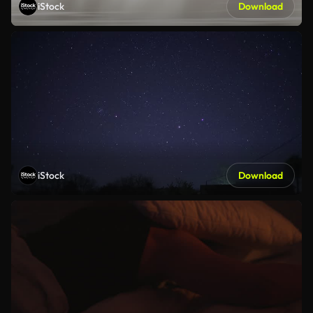
iStock
Download
iStock
Download