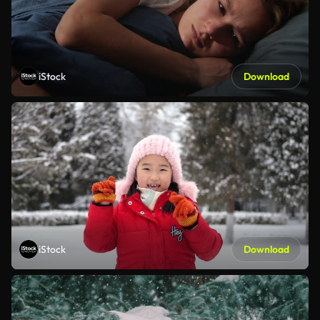
iStock
Download
iStock
Download