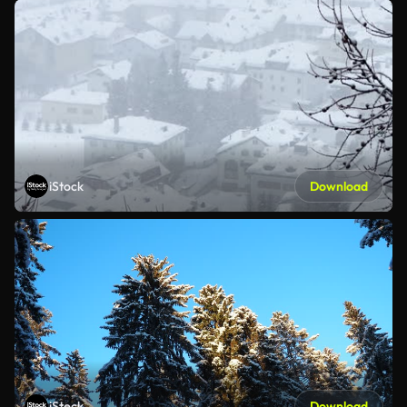
iStock
Download
iStock
Download