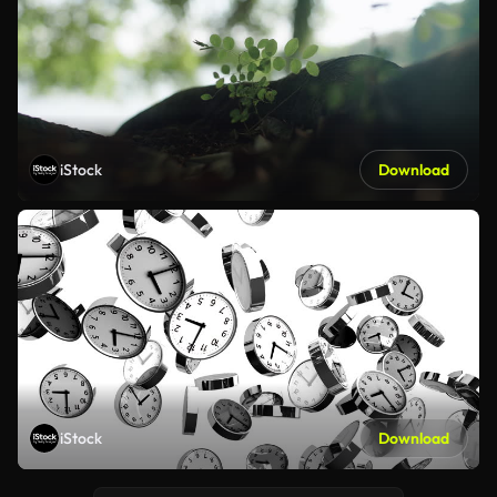
iStock
Download
iStock
Download