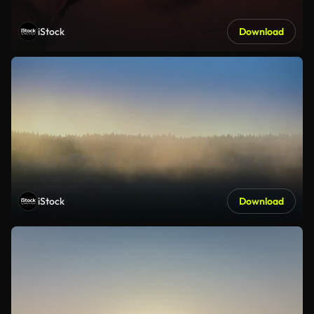
iStock
Download
iStock
Download