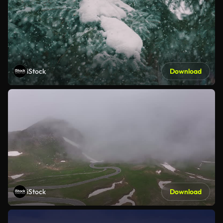
iStock
Download
iStock
Download