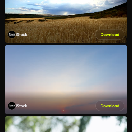
iStock
Download
iStock
Download