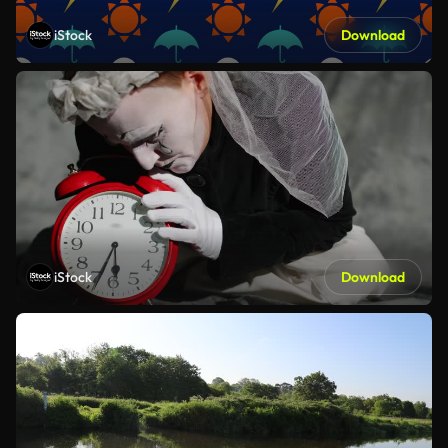
iStock
Download
iStock
Download