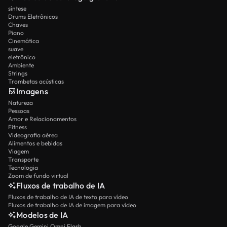
síntese
Drums Eletrônicos
Chaves
Piano
Cinemática
suave
eletrônico
Ambiente
Strings
Trombetas acústicas
Imagens
Natureza
Pessoas
Amor e Relacionamentos
Fitness
Videografia aérea
Alimentos e bebidas
Viagem
Transporte
Tecnologia
Zoom de fundo virtual
Fluxos de trabalho de IA
Fluxos de trabalho de IA de texto para vídeo
Fluxos de trabalho de IA de imagem para vídeo
Modelos de IA
Google Gemini Omni Flash