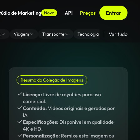
túdio de Marketing
API
Preços
Entrar
Novo
Ver tudo
s
Viagem
Transporte
Tecnologia
Zoom De Fundo
Resumo da Coleção de Imagens
Licença:
Livre de royalties para uso
comercial.
Conteúdo:
Vídeos originais e gerados por
IA
Especificações:
Disponível em qualidade
4K e HD.
Personalização:
Remixe esta imagem ou