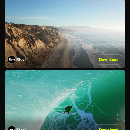
iStock
Download
iStock
Download