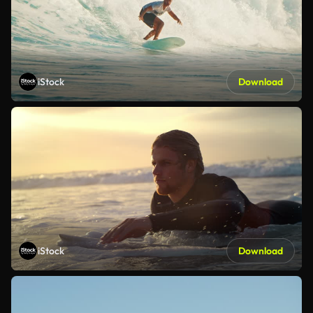
iStock
Download
iStock
Download