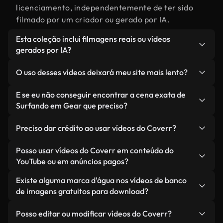
licenciamento, independentemente de ter sido
filmado por um criador ou gerado por IA.
Esta coleção inclui filmagens reais ou vídeos
gerados por IA?
Ambas. Esta é uma biblioteca híbrida composta
O uso desses vídeos deixará meu site mais lento?
por filmagens reais, feitas por humanos,
relacionadas a Surfando em Gear, juntamente
Não, se você selecionar nossas versões
E se eu não conseguir encontrar a cena exata de
com vídeos gerados por IA. Cada vídeo é
otimizadas. Oferecemos formatos leves e prontos
Surfando em Gear que preciso?
claramente identificado para que você sempre
para a web, projetados para uso em segundo plano
Você pode criar um instantaneamente usando o
saiba o que está usando.
— mantendo a alta qualidade, minimizando os
Preciso dar crédito ao usar vídeos do Coverr?
Coverr AI Studio. Basta descrever a cena — como
tempos de carregamento e melhorando métricas
"Surfando em Gear ao pôr do sol" — e o Studio
Não é necessário dar crédito. Todos os vídeos em
Posso usar vídeos do Coverr em conteúdo do
como LCP.
gerará um vídeo personalizado para você em
nossa biblioteca são livres de direitos autorais e
YouTube ou em anúncios pagos?
segundos, alinhado com nossos padrões de
podem ser usados sem mencionar o criador —
Sim. Todas as imagens de arquivo da Coverr
Existe alguma marca d'água nos vídeos de banco
licenciamento.
embora isso seja sempre bem-vindo.
podem ser usadas em vídeos monetizados do
de imagens gratuitos para download?
YouTube, promoções em redes sociais e anúncios
Não. Nenhum dos nossos vídeos gratuitos — sejam
de clientes — desde que você não esteja
Posso editar ou modificar vídeos do Coverr?
reais ou gerados por IA — inclui marcas d'água.