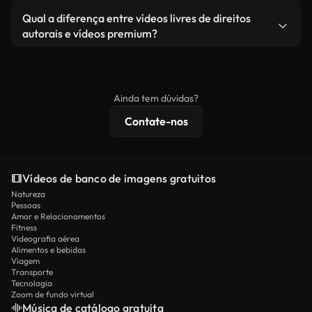
revendendo ou redistribuindo as imagens em si
Você recebe imagens limpas e prontas para usar.
Sim. Você pode cortar, recortar ou remixar nossos
Qual a diferença entre vídeos livres de direitos
como um produto independente.
vídeos livremente. Apenas certifique-se de que o
autorais e vídeos premium?
produto final esteja de acordo com nossa licença e
Os vídeos isentos de royalties incluem direitos
não seja redistribuído como conteúdo bruto de
comerciais, enquanto o conteúdo premium inclui
banco de imagens.
imagens exclusivas, resolução 4K e proteções de
Ainda tem dúvidas?
licenciamento estendidas.
Contate-nos
Vídeos de banco de imagens gratuitos
Natureza
Pessoas
Amor e Relacionamentos
Fitness
Videografia aérea
Alimentos e bebidas
Viagem
Transporte
Tecnologia
Zoom de fundo virtual
Música de catálogo gratuita