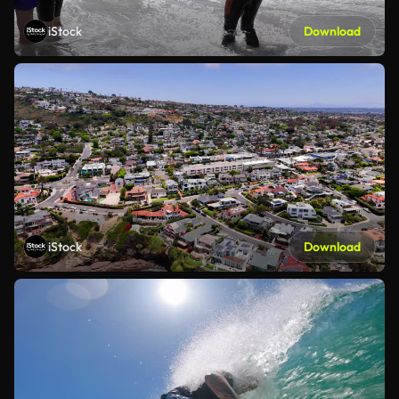
iStock
Download
iStock
Download