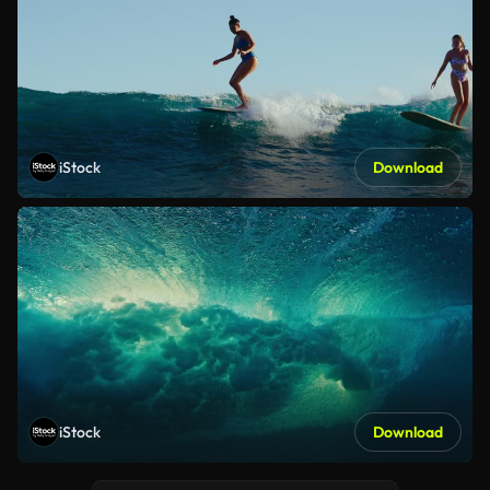
iStock
Download
iStock
Download