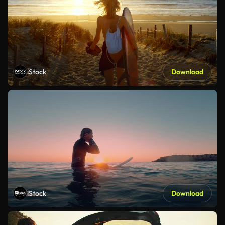
iStock
Download
iStock
Download