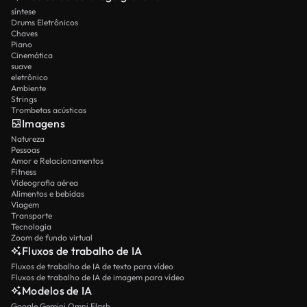
síntese
Drums Eletrônicos
Chaves
Piano
Cinemática
suave
eletrônico
Ambiente
Strings
Trombetas acústicas
Imagens
Natureza
Pessoas
Amor e Relacionamentos
Fitness
Videografia aérea
Alimentos e bebidas
Viagem
Transporte
Tecnologia
Zoom de fundo virtual
Fluxos de trabalho de IA
Fluxos de trabalho de IA de texto para vídeo
Fluxos de trabalho de IA de imagem para vídeo
Modelos de IA
Google Gemini Omni Flash