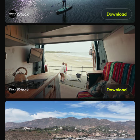
iStock
Download
iStock
Download