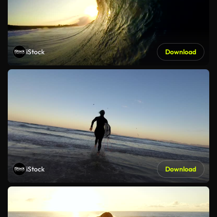
iStock
Download
iStock
Download