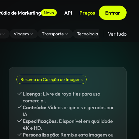
túdio de Marketing
API
Preços
Entrar
Novo
Ver tudo
s
Viagem
Transporte
Tecnologia
Zoom De Fundo
Resumo da Coleção de Imagens
Licença:
Livre de royalties para uso
comercial.
Conteúdo:
Vídeos originais e gerados por
IA
Especificações:
Disponível em qualidade
4K e HD.
Personalização:
Remixe esta imagem ou