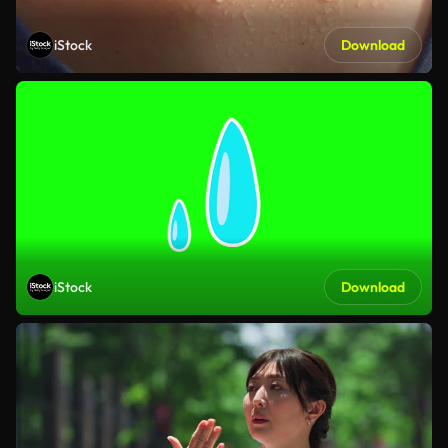
iStock
Download
iStock
Download