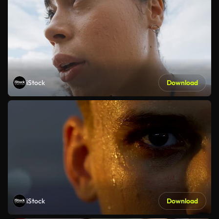
iStock
Download
iStock
Download