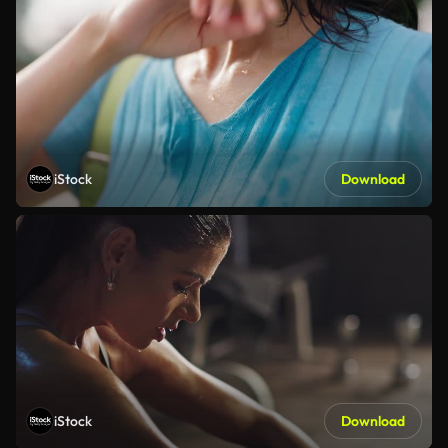
iStock
Download
iStock
Download