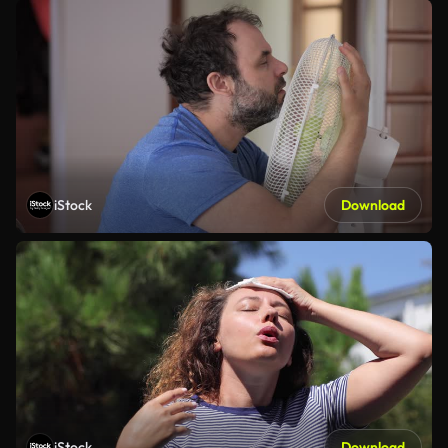
iStock
Download
iStock
Download