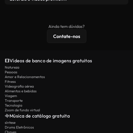
produto final esteja de acordo com nossa licença e
Os vídeos isentos de royalties incluem direitos
não seja redistribuído como conteúdo bruto de
comerciais, enquanto o conteúdo premium inclui
banco de imagens.
imagens exclusivas, resolução 4K e proteções de
Ainda tem dúvidas?
licenciamento estendidas.
Contate-nos
Vídeos de banco de imagens gratuitos
Natureza
Pessoas
Amor e Relacionamentos
Fitness
Videografia aérea
Alimentos e bebidas
Viagem
Transporte
Tecnologia
Zoom de fundo virtual
Música de catálogo gratuita
síntese
Drums Eletrônicos
Chaves