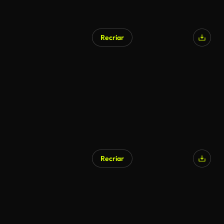
Recriar
Recriar