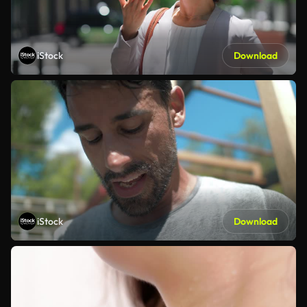
iStock
Download
iStock
Download