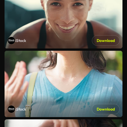
iStock
Download
iStock
Download