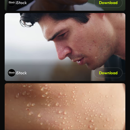
iStock
Download
iStock
Download