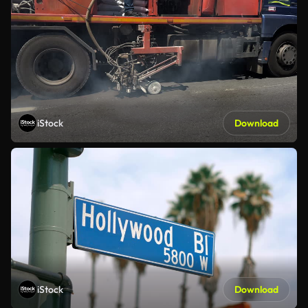
iStock
Download
iStock
Download