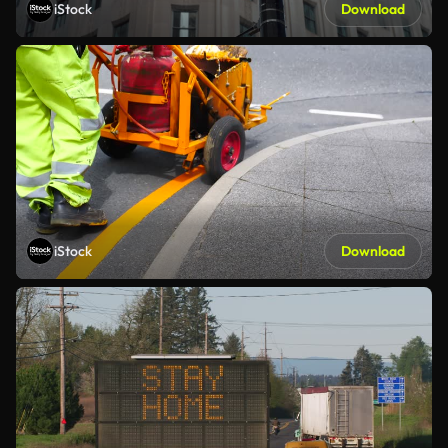
iStock
Download
iStock
Download