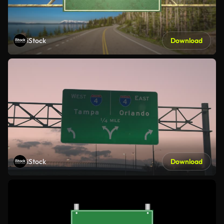
iStock
Download
iStock
Download