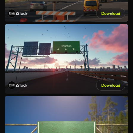
iStock
Download
iStock
Download