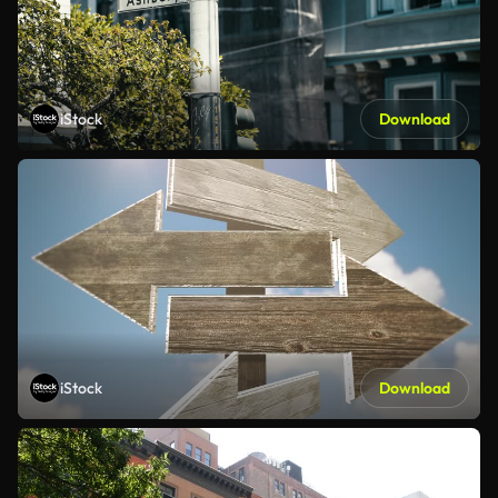
iStock
Download
iStock
Download