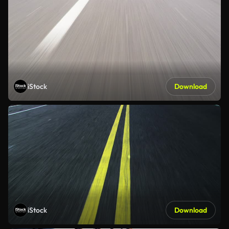
iStock
Download
iStock
Download