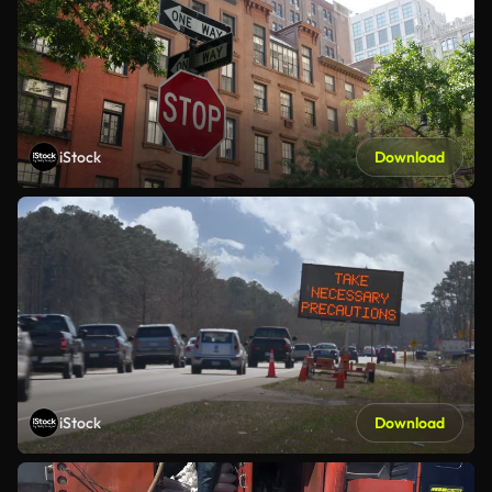
iStock
Download
iStock
Download