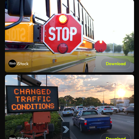
iStock
Download
iStock
Download