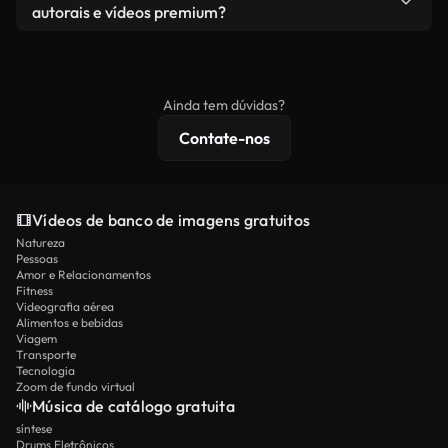
vídeos livremente. Apenas certifique-se de que o
autorais e vídeos premium?
produto final esteja de acordo com nossa licença e
Os vídeos isentos de royalties incluem direitos
não seja redistribuído como conteúdo bruto de
comerciais, enquanto o conteúdo premium inclui
banco de imagens.
imagens exclusivas, resolução 4K e proteções de
Ainda tem dúvidas?
licenciamento estendidas.
Contate-nos
Vídeos de banco de imagens gratuitos
Natureza
Pessoas
Amor e Relacionamentos
Fitness
Videografia aérea
Alimentos e bebidas
Viagem
Transporte
Tecnologia
Zoom de fundo virtual
Música de catálogo gratuita
síntese
Drums Eletrônicos