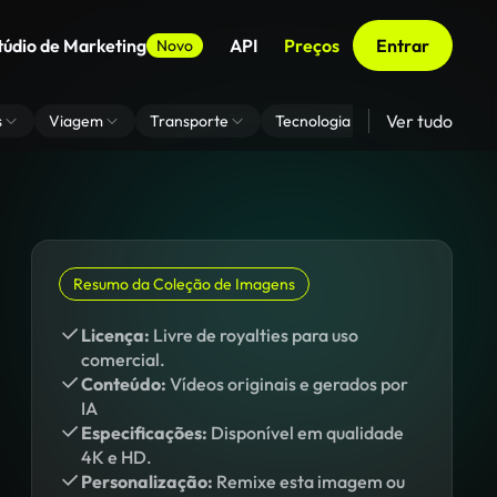
túdio de Marketing
API
Preços
Entrar
Novo
Ver tudo
s
Viagem
Transporte
Tecnologia
Zoom De Fundo
Resumo da Coleção de Imagens
Licença:
Livre de royalties para uso
comercial.
Conteúdo:
Vídeos originais e gerados por
IA
Especificações:
Disponível em qualidade
4K e HD.
Personalização:
Remixe esta imagem ou