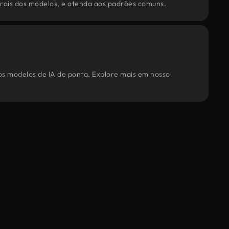
torais dos modelos, e atenda aos padrões comuns.
sos modelos de IA de ponta. Explore mais em nosso