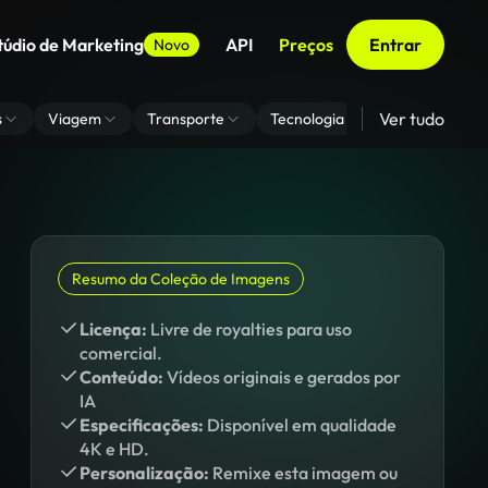
túdio de Marketing
API
Preços
Entrar
Novo
Ver tudo
s
Viagem
Transporte
Tecnologia
Zoom De Fundo
Resumo da Coleção de Imagens
Licença:
Livre de royalties para uso
comercial.
Conteúdo:
Vídeos originais e gerados por
IA
Especificações:
Disponível em qualidade
4K e HD.
Personalização:
Remixe esta imagem ou