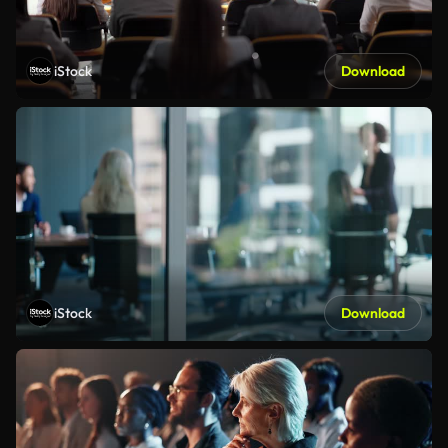
iStock
Download
iStock
Download