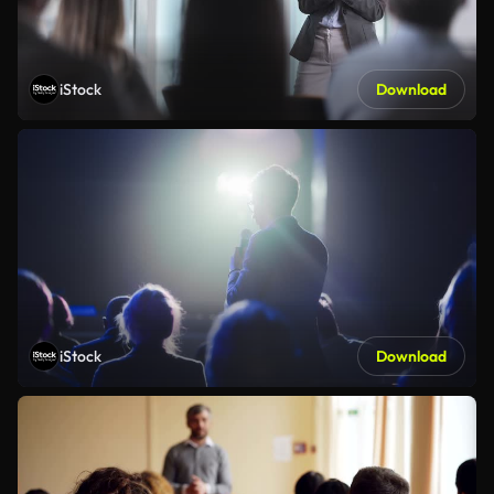
iStock
Download
iStock
Download