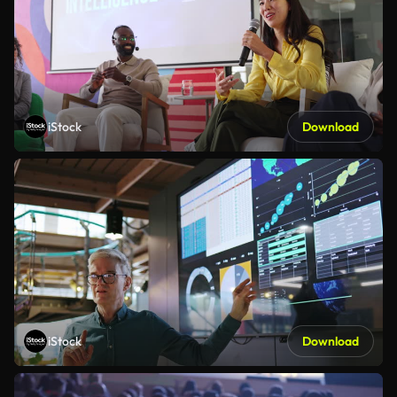
iStock
Download
iStock
Download