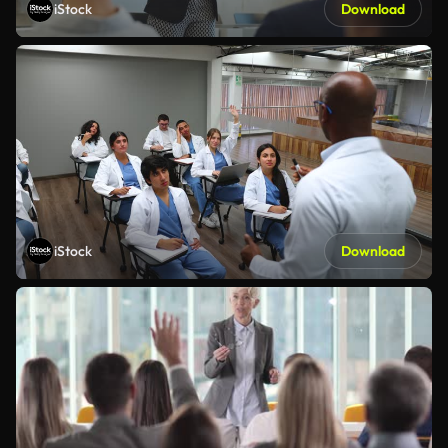
iStock
Download
iStock
Download