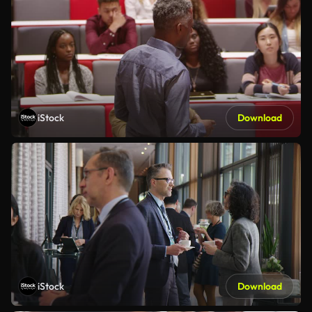
iStock
Download
iStock
Download