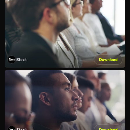
iStock
Download
iStock
Download