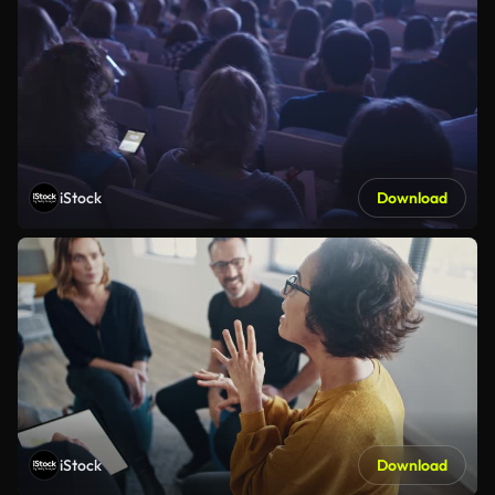
iStock
Download
iStock
Download