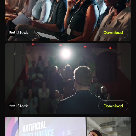
iStock
Download
iStock
Download