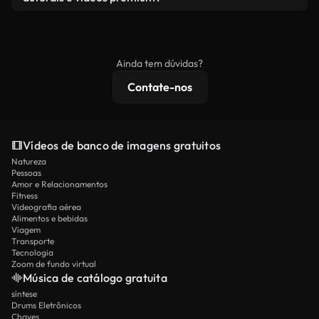
produto final esteja de acordo com nossa licença e
Os vídeos isentos de royalties incluem direitos
não seja redistribuído como conteúdo bruto de
comerciais, enquanto o conteúdo premium inclui
banco de imagens.
imagens exclusivas, resolução 4K e proteções de
Ainda tem dúvidas?
licenciamento estendidas.
Contate-nos
Vídeos de banco de imagens gratuitos
Natureza
Pessoas
Amor e Relacionamentos
Fitness
Videografia aérea
Alimentos e bebidas
Viagem
Transporte
Tecnologia
Zoom de fundo virtual
Música de catálogo gratuita
síntese
Drums Eletrônicos
Chaves