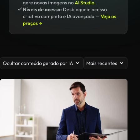
gere novas imagens no
AI Studio.
Níveis de acesso:
Desbloqueie acesso
criativo completo e IA avançada —
Veja os
preços →
Ocultar conteúdo gerado por IA
Mais recentes