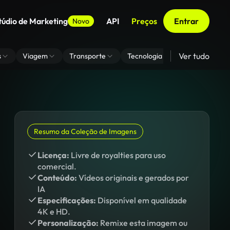
túdio de Marketing
API
Preços
Entrar
Novo
Ver tudo
s
Viagem
Transporte
Tecnologia
Zoom De Fundo
Resumo da Coleção de Imagens
Licença:
Livre de royalties para uso
comercial.
Conteúdo:
Vídeos originais e gerados por
IA
Especificações:
Disponível em qualidade
4K e HD.
Personalização:
Remixe esta imagem ou